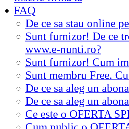
FAQ
De ce sa stau online p
Sunt furnizor! De ce tr
www.e-nunti.ro?
Sunt furnizor! Cum imi
Sunt membru Free. Cum
De ce sa aleg un abon
De ce sa aleg un abon
Ce este o OFERTA S
Cum public o OFER