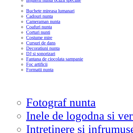
Bijuterii nunta ocazii speciale
Buchete mireasa lumanari
Cadouri nunta
Cameraman nunta
Coafuri nunta
Corturi nunti
Costume mire
Cursuri de dans
Decoratiuni nunta
DJ si sonorizari
Fantana de ciocolata sampanie
Foc artificii
Formatii nunta
Fotograf nunta
Inele de logodna si ve
Intretinere si infrumus