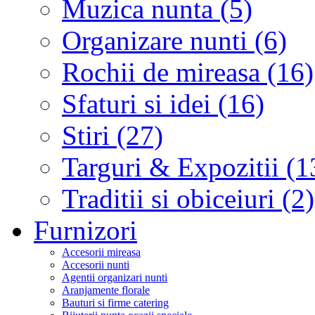
Muzica nunta (5)
Organizare nunti (6)
Rochii de mireasa (16)
Sfaturi si idei (16)
Stiri (27)
Targuri & Expozitii (1
Traditii si obiceiuri (2)
Furnizori
Accesorii mireasa
Accesorii nunti
Agentii organizari nunti
Aranjamente florale
Bauturi si firme catering