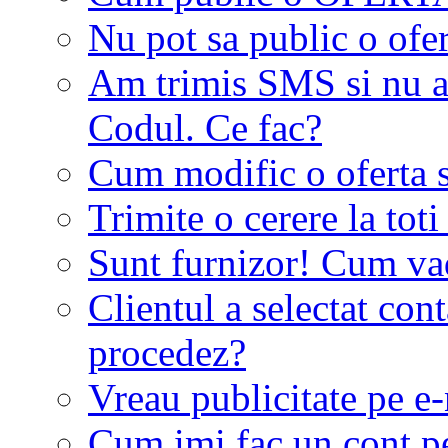
Nu pot sa public o ofer
Am trimis SMS si nu a
Codul. Ce fac?
Cum modific o oferta 
Trimite o cerere la tot
Sunt furnizor! Cum vad 
Clientul a selectat co
procedez?
Vreau publicitate pe e-
Cum imi fac un cont p