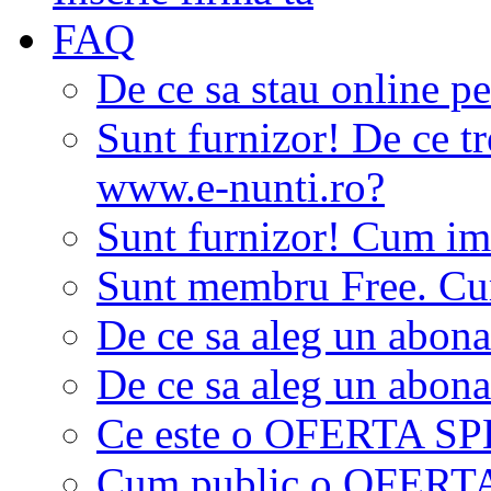
FAQ
De ce sa stau online p
Sunt furnizor! De ce tr
www.e-nunti.ro?
Sunt furnizor! Cum imi
Sunt membru Free. Cum
De ce sa aleg un abon
De ce sa aleg un abon
Ce este o OFERTA S
Cum public o OFER