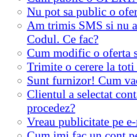
Nu pot sa public o ofer
Am trimis SMS si nu a
Codul. Ce fac?
Cum modific o oferta 
Trimite o cerere la tot
Sunt furnizor! Cum vad 
Clientul a selectat co
procedez?
Vreau publicitate pe e-
Cum imi fac un cont p