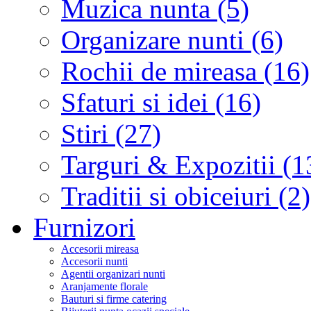
Muzica nunta (5)
Organizare nunti (6)
Rochii de mireasa (16)
Sfaturi si idei (16)
Stiri (27)
Targuri & Expozitii (1
Traditii si obiceiuri (2)
Furnizori
Accesorii mireasa
Accesorii nunti
Agentii organizari nunti
Aranjamente florale
Bauturi si firme catering