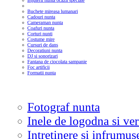
Bijuterii nunta ocazii speciale
Buchete mireasa lumanari
Cadouri nunta
Cameraman nunta
Coafuri nunta
Corturi nunti
Costume mire
Cursuri de dans
Decoratiuni nunta
DJ si sonorizari
Fantana de ciocolata sampanie
Foc artificii
Formatii nunta
Fotograf nunta
Inele de logodna si ve
Intretinere si infrumus