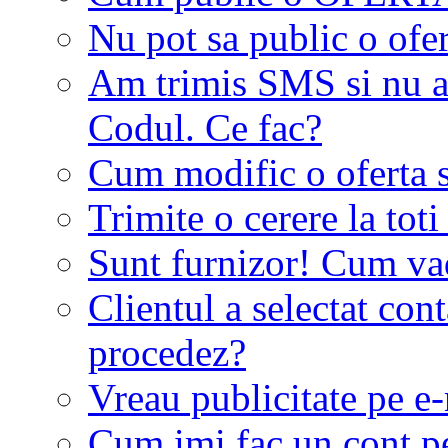
Nu pot sa public o ofer
Am trimis SMS si nu a
Codul. Ce fac?
Cum modific o oferta 
Trimite o cerere la tot
Sunt furnizor! Cum vad 
Clientul a selectat co
procedez?
Vreau publicitate pe e-
Cum imi fac un cont p