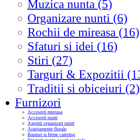
Muzica nunta (5)
Organizare nunti (6)
Rochii de mireasa (16)
Sfaturi si idei (16)
Stiri (27)
Targuri & Expozitii (1
Traditii si obiceiuri (2)
Furnizori
Accesorii mireasa
Accesorii nunti
Agentii organizari nunti
Aranjamente florale
Bauturi si firme catering