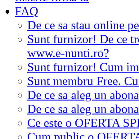
FAQ
De ce sa stau online p
Sunt furnizor! De ce tr
www.e-nunti.ro?
Sunt furnizor! Cum imi
Sunt membru Free. Cum
De ce sa aleg un abon
De ce sa aleg un abon
Ce este o OFERTA S
Cum public o OFER