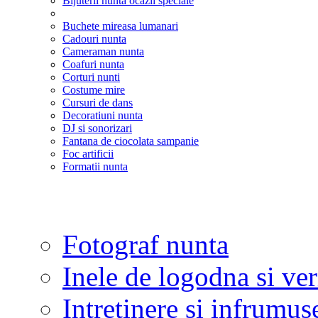
Bijuterii nunta ocazii speciale
Buchete mireasa lumanari
Cadouri nunta
Cameraman nunta
Coafuri nunta
Corturi nunti
Costume mire
Cursuri de dans
Decoratiuni nunta
DJ si sonorizari
Fantana de ciocolata sampanie
Foc artificii
Formatii nunta
Fotograf nunta
Inele de logodna si ve
Intretinere si infrumus