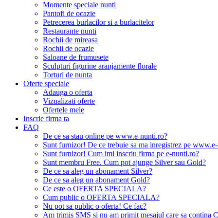
Momente speciale nunti
Pantofi de ocazie
Petrecerea burlacilor si a burlacitelor
Restaurante nunti
Rochii de mireasa
Rochii de ocazie
Saloane de frumusete
Sculpturi figurine aranjamente florale
Torturi de nunta
Oferte speciale
Adauga o oferta
Vizualizati oferte
Ofertele mele
Inscrie firma ta
FAQ
De ce sa stau online pe www.e-nunti.ro?
Sunt furnizor! De ce trebuie sa ma inregistrez pe www.e-
Sunt furnizor! Cum imi inscriu firma pe e-nunti.ro?
Sunt membru Free. Cum pot ajunge Silver sau Gold?
De ce sa aleg un abonament Silver?
De ce sa aleg un abonament Gold?
Ce este o OFERTA SPECIALA?
Cum public o OFERTA SPECIALA?
Nu pot sa public o oferta! Ce fac?
Am trimis SMS si nu am primit mesajul care sa contina C