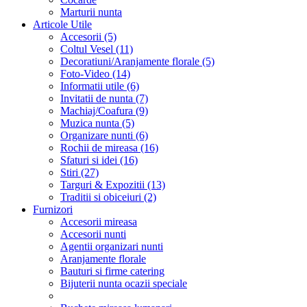
Marturii nunta
Articole Utile
Accesorii (5)
Coltul Vesel (11)
Decoratiuni/Aranjamente florale (5)
Foto-Video (14)
Informatii utile (6)
Invitatii de nunta (7)
Machiaj/Coafura (9)
Muzica nunta (5)
Organizare nunti (6)
Rochii de mireasa (16)
Sfaturi si idei (16)
Stiri (27)
Targuri & Expozitii (13)
Traditii si obiceiuri (2)
Furnizori
Accesorii mireasa
Accesorii nunti
Agentii organizari nunti
Aranjamente florale
Bauturi si firme catering
Bijuterii nunta ocazii speciale