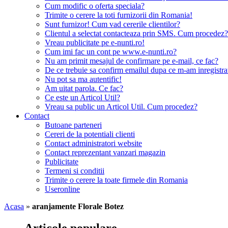
Cum modific o oferta speciala?
Trimite o cerere la toti furnizorii din Romania!
Sunt furnizor! Cum vad cererile clientilor?
Clientul a selectat contacteaza prin SMS. Cum procedez?
Vreau publicitate pe e-nunti.ro!
Cum imi fac un cont pe www.e-nunti.ro?
Nu am primit mesajul de confirmare pe e-mail, ce fac?
De ce trebuie sa confirm emailul dupa ce m-am inregistra
Nu pot sa ma autentific!
Am uitat parola. Ce fac?
Ce este un Articol Util?
Vreau sa public un Articol Util. Cum procedez?
Contact
Butoane parteneri
Cereri de la potentiali clienti
Contact administratori website
Contact reprezentant vanzari magazin
Publicitate
Termeni si conditii
Trimite o cerere la toate firmele din Romania
Useronline
Acasa
»
aranjamente Florale Botez
Articole populare