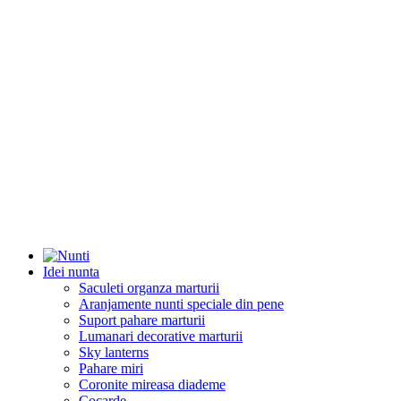
Idei nunta
Saculeti organza marturii
Aranjamente nunti speciale din pene
Suport pahare marturii
Lumanari decorative marturii
Sky lanterns
Pahare miri
Coronite mireasa diademe
Cocarde