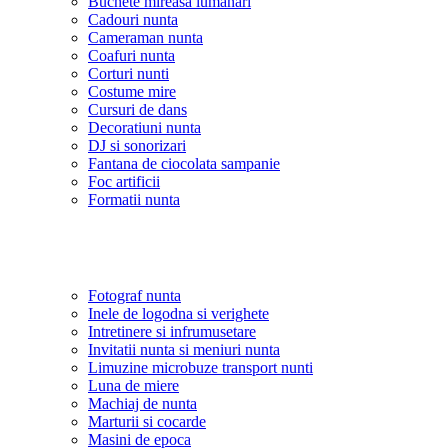
Buchete mireasa lumanari
Cadouri nunta
Cameraman nunta
Coafuri nunta
Corturi nunti
Costume mire
Cursuri de dans
Decoratiuni nunta
DJ si sonorizari
Fantana de ciocolata sampanie
Foc artificii
Formatii nunta
Fotograf nunta
Inele de logodna si verighete
Intretinere si infrumusetare
Invitatii nunta si meniuri nunta
Limuzine microbuze transport nunti
Luna de miere
Machiaj de nunta
Marturii si cocarde
Masini de epoca