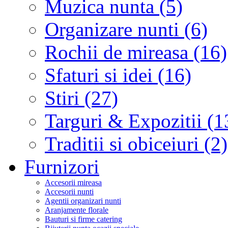
Muzica nunta (5)
Organizare nunti (6)
Rochii de mireasa (16)
Sfaturi si idei (16)
Stiri (27)
Targuri & Expozitii (1
Traditii si obiceiuri (2)
Furnizori
Accesorii mireasa
Accesorii nunti
Agentii organizari nunti
Aranjamente florale
Bauturi si firme catering