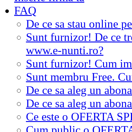
FAQ
De ce sa stau online p
Sunt furnizor! De ce tr
www.e-nunti.ro?
Sunt furnizor! Cum imi
Sunt membru Free. Cum
De ce sa aleg un abon
De ce sa aleg un abon
Ce este o OFERTA S
Cum public o OFER