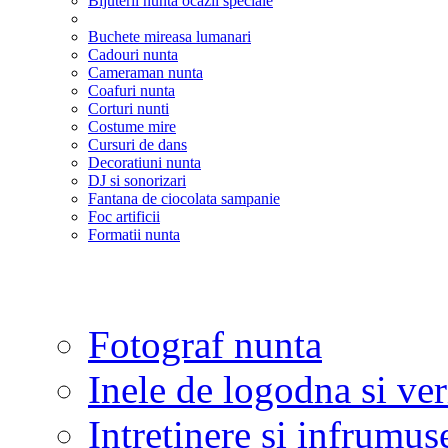
Bijuterii nunta ocazii speciale
Buchete mireasa lumanari
Cadouri nunta
Cameraman nunta
Coafuri nunta
Corturi nunti
Costume mire
Cursuri de dans
Decoratiuni nunta
DJ si sonorizari
Fantana de ciocolata sampanie
Foc artificii
Formatii nunta
Fotograf nunta
Inele de logodna si ve
Intretinere si infrumus