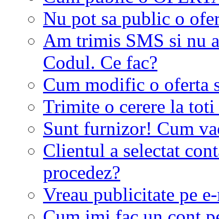
Nu pot sa public o ofer
Am trimis SMS si nu a
Codul. Ce fac?
Cum modific o oferta 
Trimite o cerere la tot
Sunt furnizor! Cum vad 
Clientul a selectat co
procedez?
Vreau publicitate pe e-
Cum imi fac un cont p