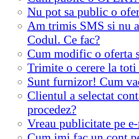
Nu pot sa public o ofer
Am trimis SMS si nu a
Codul. Ce fac?
Cum modific o oferta 
Trimite o cerere la tot
Sunt furnizor! Cum vad 
Clientul a selectat co
procedez?
Vreau publicitate pe e-
Cum imi fac un cont p