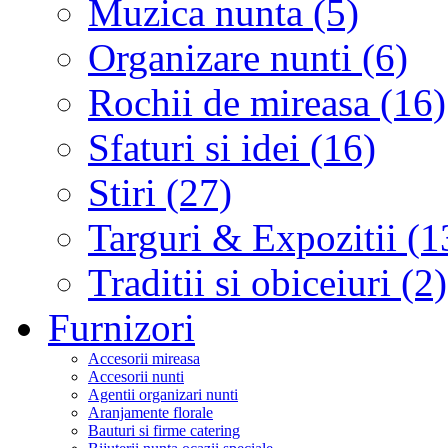
Muzica nunta (5)
Organizare nunti (6)
Rochii de mireasa (16)
Sfaturi si idei (16)
Stiri (27)
Targuri & Expozitii (1
Traditii si obiceiuri (2)
Furnizori
Accesorii mireasa
Accesorii nunti
Agentii organizari nunti
Aranjamente florale
Bauturi si firme catering