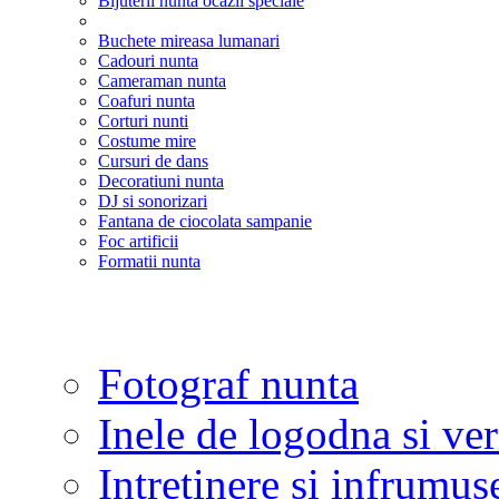
Bijuterii nunta ocazii speciale
Buchete mireasa lumanari
Cadouri nunta
Cameraman nunta
Coafuri nunta
Corturi nunti
Costume mire
Cursuri de dans
Decoratiuni nunta
DJ si sonorizari
Fantana de ciocolata sampanie
Foc artificii
Formatii nunta
Fotograf nunta
Inele de logodna si ve
Intretinere si infrumus