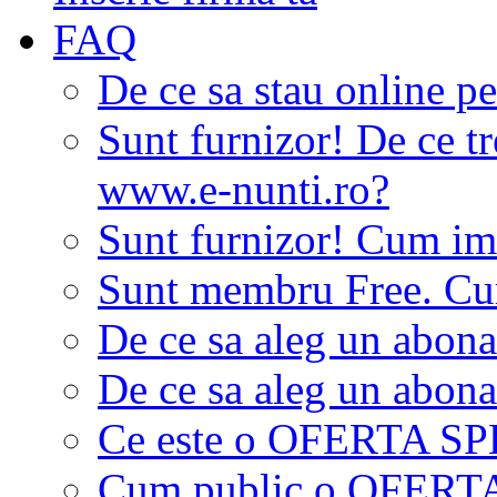
FAQ
De ce sa stau online p
Sunt furnizor! De ce tr
www.e-nunti.ro?
Sunt furnizor! Cum imi
Sunt membru Free. Cum
De ce sa aleg un abon
De ce sa aleg un abon
Ce este o OFERTA S
Cum public o OFER