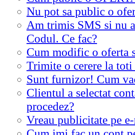
Nu pot sa public o ofer
Am trimis SMS si nu a
Codul. Ce fac?
Cum modific o oferta 
Trimite o cerere la tot
Sunt furnizor! Cum vad 
Clientul a selectat co
procedez?
Vreau publicitate pe e-
Cum imi fac un cont p