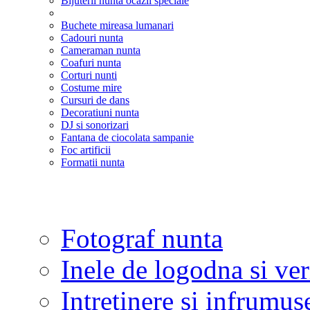
Bijuterii nunta ocazii speciale
Buchete mireasa lumanari
Cadouri nunta
Cameraman nunta
Coafuri nunta
Corturi nunti
Costume mire
Cursuri de dans
Decoratiuni nunta
DJ si sonorizari
Fantana de ciocolata sampanie
Foc artificii
Formatii nunta
Fotograf nunta
Inele de logodna si ve
Intretinere si infrumus