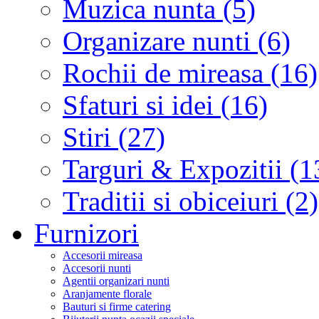
Muzica nunta (5)
Organizare nunti (6)
Rochii de mireasa (16)
Sfaturi si idei (16)
Stiri (27)
Targuri & Expozitii (1
Traditii si obiceiuri (2)
Furnizori
Accesorii mireasa
Accesorii nunti
Agentii organizari nunti
Aranjamente florale
Bauturi si firme catering