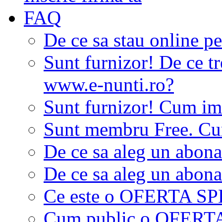
FAQ
De ce sa stau online p
Sunt furnizor! De ce tr
www.e-nunti.ro?
Sunt furnizor! Cum imi
Sunt membru Free. Cum
De ce sa aleg un abon
De ce sa aleg un abon
Ce este o OFERTA S
Cum public o OFER