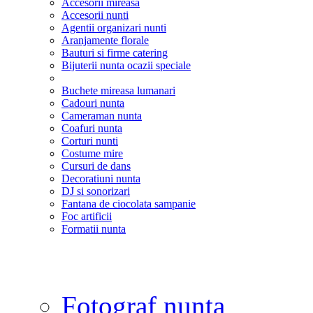
Accesorii mireasa
Accesorii nunti
Agentii organizari nunti
Aranjamente florale
Bauturi si firme catering
Bijuterii nunta ocazii speciale
Buchete mireasa lumanari
Cadouri nunta
Cameraman nunta
Coafuri nunta
Corturi nunti
Costume mire
Cursuri de dans
Decoratiuni nunta
DJ si sonorizari
Fantana de ciocolata sampanie
Foc artificii
Formatii nunta
Fotograf nunta