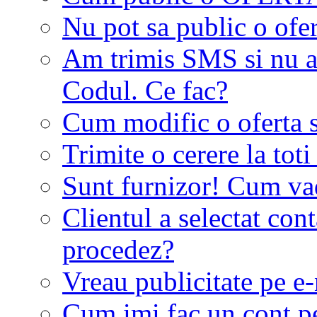
Nu pot sa public o ofer
Am trimis SMS si nu a
Codul. Ce fac?
Cum modific o oferta 
Trimite o cerere la tot
Sunt furnizor! Cum vad 
Clientul a selectat co
procedez?
Vreau publicitate pe e-
Cum imi fac un cont p