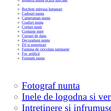
Bijuterii nunta ocazii speciale
Buchete mireasa lumanari
Cadouri nunta
Cameraman nunta
Coafuri nunta
Corturi nunti
Costume mire
Cursuri de dans
Decoratiuni nunta
DJ si sonorizari
Fantana de ciocolata sampanie
Foc artificii
Formatii nunta
Fotograf nunta
Inele de logodna si ve
Intretinere si infrumus