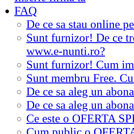
FAQ
De ce sa stau online p
Sunt furnizor! De ce tr
www.e-nunti.ro?
Sunt furnizor! Cum imi
Sunt membru Free. Cum
De ce sa aleg un abon
De ce sa aleg un abon
Ce este o OFERTA S
Cum public o OFER