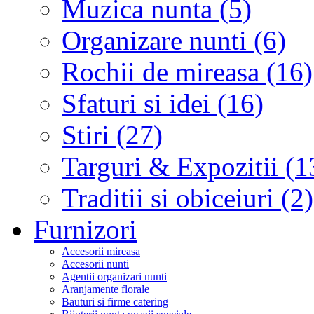
Muzica nunta (5)
Organizare nunti (6)
Rochii de mireasa (16)
Sfaturi si idei (16)
Stiri (27)
Targuri & Expozitii (1
Traditii si obiceiuri (2)
Furnizori
Accesorii mireasa
Accesorii nunti
Agentii organizari nunti
Aranjamente florale
Bauturi si firme catering