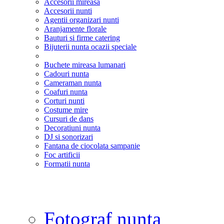
Accesorii mireasa
Accesorii nunti
Agentii organizari nunti
Aranjamente florale
Bauturi si firme catering
Bijuterii nunta ocazii speciale
Buchete mireasa lumanari
Cadouri nunta
Cameraman nunta
Coafuri nunta
Corturi nunti
Costume mire
Cursuri de dans
Decoratiuni nunta
DJ si sonorizari
Fantana de ciocolata sampanie
Foc artificii
Formatii nunta
Fotograf nunta