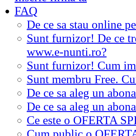
FAQ
De ce sa stau online p
Sunt furnizor! De ce tr
www.e-nunti.ro?
Sunt furnizor! Cum imi
Sunt membru Free. Cum
De ce sa aleg un abon
De ce sa aleg un abon
Ce este o OFERTA S
Cum public o OFER