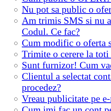
Nu pot sa public o ofer
Am trimis SMS si nu a
Codul. Ce fac?
Cum modific o oferta 
Trimite o cerere la tot
Sunt furnizor! Cum vad 
Clientul a selectat co
procedez?
Vreau publicitate pe e-
Cum imi fac un cont p