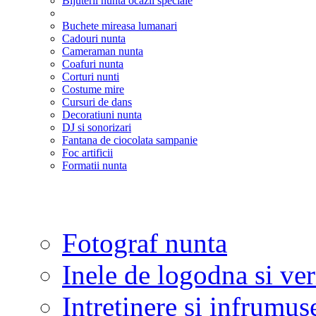
Bijuterii nunta ocazii speciale
Buchete mireasa lumanari
Cadouri nunta
Cameraman nunta
Coafuri nunta
Corturi nunti
Costume mire
Cursuri de dans
Decoratiuni nunta
DJ si sonorizari
Fantana de ciocolata sampanie
Foc artificii
Formatii nunta
Fotograf nunta
Inele de logodna si ve
Intretinere si infrumus