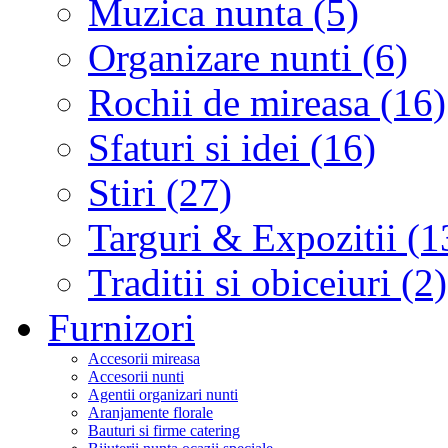
Muzica nunta (5)
Organizare nunti (6)
Rochii de mireasa (16)
Sfaturi si idei (16)
Stiri (27)
Targuri & Expozitii (1
Traditii si obiceiuri (2)
Furnizori
Accesorii mireasa
Accesorii nunti
Agentii organizari nunti
Aranjamente florale
Bauturi si firme catering