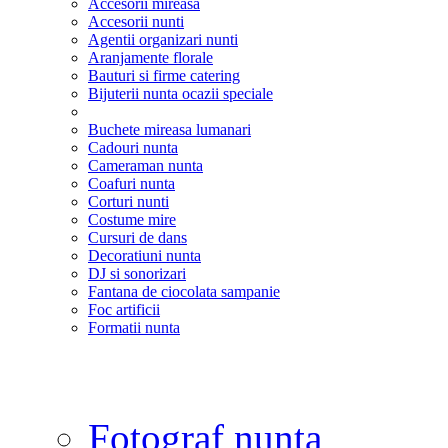
Accesorii mireasa
Accesorii nunti
Agentii organizari nunti
Aranjamente florale
Bauturi si firme catering
Bijuterii nunta ocazii speciale
Buchete mireasa lumanari
Cadouri nunta
Cameraman nunta
Coafuri nunta
Corturi nunti
Costume mire
Cursuri de dans
Decoratiuni nunta
DJ si sonorizari
Fantana de ciocolata sampanie
Foc artificii
Formatii nunta
Fotograf nunta