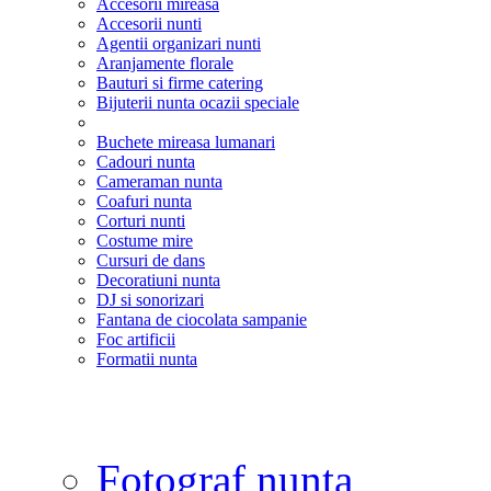
Accesorii mireasa
Accesorii nunti
Agentii organizari nunti
Aranjamente florale
Bauturi si firme catering
Bijuterii nunta ocazii speciale
Buchete mireasa lumanari
Cadouri nunta
Cameraman nunta
Coafuri nunta
Corturi nunti
Costume mire
Cursuri de dans
Decoratiuni nunta
DJ si sonorizari
Fantana de ciocolata sampanie
Foc artificii
Formatii nunta
Fotograf nunta