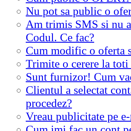
Nu pot sa public o ofer
Am trimis SMS si nu a
Codul. Ce fac?
Cum modific o oferta 
Trimite o cerere la tot
Sunt furnizor! Cum vad 
Clientul a selectat co
procedez?
Vreau publicitate pe e-
Cum imi fac un cont p