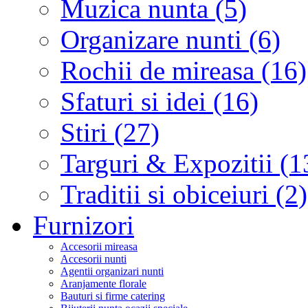
Muzica nunta (5)
Organizare nunti (6)
Rochii de mireasa (16)
Sfaturi si idei (16)
Stiri (27)
Targuri & Expozitii (1
Traditii si obiceiuri (2)
Furnizori
Accesorii mireasa
Accesorii nunti
Agentii organizari nunti
Aranjamente florale
Bauturi si firme catering