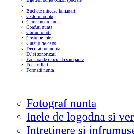
Bijuterii nunta ocazii speciale
Buchete mireasa lumanari
Cadouri nunta
Cameraman nunta
Coafuri nunta
Corturi nunti
Costume mire
Cursuri de dans
Decoratiuni nunta
DJ si sonorizari
Fantana de ciocolata sampanie
Foc artificii
Formatii nunta
Fotograf nunta
Inele de logodna si ve
Intretinere si infrumus