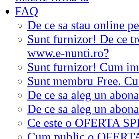
FAQ
De ce sa stau online p
Sunt furnizor! De ce tr
www.e-nunti.ro?
Sunt furnizor! Cum imi
Sunt membru Free. Cum
De ce sa aleg un abon
De ce sa aleg un abon
Ce este o OFERTA S
Cum public o OFER