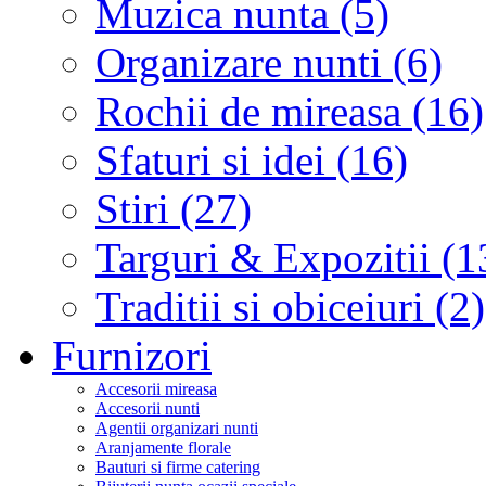
Muzica nunta (5)
Organizare nunti (6)
Rochii de mireasa (16)
Sfaturi si idei (16)
Stiri (27)
Targuri & Expozitii (1
Traditii si obiceiuri (2)
Furnizori
Accesorii mireasa
Accesorii nunti
Agentii organizari nunti
Aranjamente florale
Bauturi si firme catering