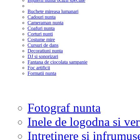
Bijuterii nunta ocazii speciale
Buchete mireasa lumanari
Cadouri nunta
Cameraman nunta
Coafuri nunta
Corturi nunti
Costume mire
Cursuri de dans
Decoratiuni nunta
DJ si sonorizari
Fantana de ciocolata sampanie
Foc artificii
Formatii nunta
Fotograf nunta
Inele de logodna si ve
Intretinere si infrumus