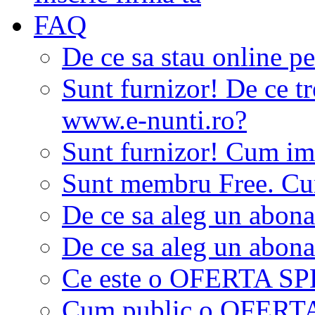
FAQ
De ce sa stau online p
Sunt furnizor! De ce tr
www.e-nunti.ro?
Sunt furnizor! Cum imi
Sunt membru Free. Cum
De ce sa aleg un abon
De ce sa aleg un abon
Ce este o OFERTA S
Cum public o OFER