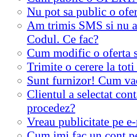
Nu pot sa public o ofer
Am trimis SMS si nu a
Codul. Ce fac?
Cum modific o oferta 
Trimite o cerere la tot
Sunt furnizor! Cum vad 
Clientul a selectat co
procedez?
Vreau publicitate pe e-
Cum imi fac un cont p