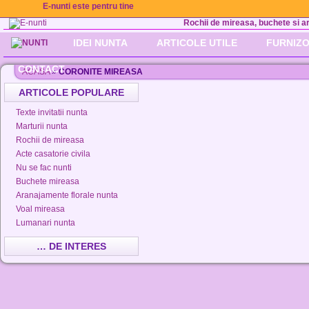
E-nunti este pentru tine
Rochii de mireasa, buchete si aran
IDEI NUNTA
ARTICOLE UTILE
FURNIZO
CONTACT
ACASA
»
CORONITE MIREASA
ARTICOLE POPULARE
Texte invitatii nunta
Marturii nunta
Rochii de mireasa
Acte casatorie civila
Nu se fac nunti
Buchete mireasa
Aranajamente florale nunta
Voal mireasa
Lumanari nunta
… DE INTERES