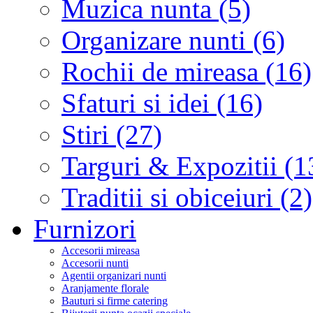
Muzica nunta (5)
Organizare nunti (6)
Rochii de mireasa (16)
Sfaturi si idei (16)
Stiri (27)
Targuri & Expozitii (1
Traditii si obiceiuri (2)
Furnizori
Accesorii mireasa
Accesorii nunti
Agentii organizari nunti
Aranjamente florale
Bauturi si firme catering