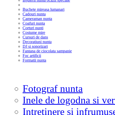
Bijuterii nunta ocazii speciale
Buchete mireasa lumanari
Cadouri nunta
Cameraman nunta
Coafuri nunta
Corturi nunti
Costume mire
Cursuri de dans
Decoratiuni nunta
DJ si sonorizari
Fantana de ciocolata sampanie
Foc artificii
Formatii nunta
Fotograf nunta
Inele de logodna si ve
Intretinere si infrumus