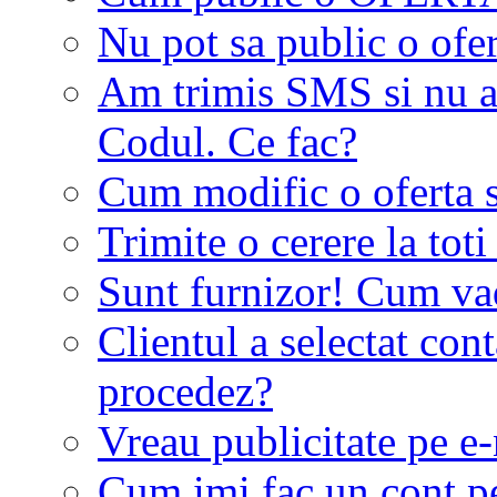
Nu pot sa public o ofer
Am trimis SMS si nu a
Codul. Ce fac?
Cum modific o oferta 
Trimite o cerere la tot
Sunt furnizor! Cum vad 
Clientul a selectat co
procedez?
Vreau publicitate pe e-
Cum imi fac un cont p