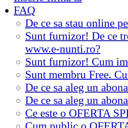
FAQ
De ce sa stau online p
Sunt furnizor! De ce tr
www.e-nunti.ro?
Sunt furnizor! Cum imi
Sunt membru Free. Cum
De ce sa aleg un abon
De ce sa aleg un abon
Ce este o OFERTA S
Cum public o OFER