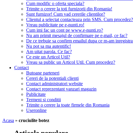
Cum modific o oferta speciala?
Trimite o cerere la toti furnizorii din Romania!
Sunt furnizor! Cum vad cererile clientilor?
Clientul a selectat contacteaza prin SMS. Cum procedez?
Vreau publicitate pe e-nunti.ro!
Cum imi fac un cont pe www.e-nunti.ro?
Nu am primit mesajul de confirmare pe e-mail, ce fac?
De ce trebuie sa confirm emailul dupa ce m-am inregistra
Nu pot sa ma autentific!
Am uitat parola. Ce fac?
Ce este un Articol Util?
Vreau sa public un Articol Util. Cum procedez?
Contact
Butoane parteneri
Cereri de la potentiali clienti
Contact administratori website
Contact reprezentant vanzari magazin
Publicitate
Termeni si conditii
Trimite o cerere la toate firmele din Romania
Useronline
Acasa
»
cruciulite botez
Articole populare