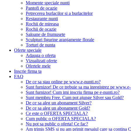
Momente speciale nunti
Pantofi de ocazie
Petrecerea burlacilor si a burlacitelor
Restaurante nunti
Rochii de mireasa
Rochii de ocazie
Saloane de frumusete
Sculpturi figurine aranjamente florale
Torturi de nunta
Oferte speciale
Adauga o oferta
Vizualizati oferte
Ofertele mele
Inscrie firma ta
FAQ
De ce sa stau online pe www.e-nunti.ro?
Sunt furnizor! De ce trebuie sa ma inregistrez pe www.e-
Sunt furnizor! Cum imi inscriu firma pe e-nunti.ro?
Sunt membru Free. Cum pot ajunge Silver sau Gold?
De ce sa aleg un abonament Silver?
De ce sa aleg un abonament Gold?
Ce este o OFERTA SPECIALA?
Cum public o OFERTA SPECIALA?
Nu pot sa public o oferta! Ce fac?
Am trimis SMS si nu am primit mesajul care sa contina C