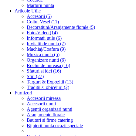
Marturii nunta
Articole Utile
Accesorii (5)
Coltul Vesel (11)
Decoratiuni/Aranjamente florale (5)
Foto-Video (14)
Informatii utile (6)
Invitatii de nunta (7)
Machiaj/Coafura (9)
Muzica nunta (5)
Organizare nunti (6)
Rochii de mireasa (16)
Sfaturi si idei (16)
Stiri (27)
Targuri & Expozitii (13)
Traditii si obiceiuri (2)
Furnizori
Accesorii mireasa
Accesorii nunti
Agentii organizari nunti
Aranjamente florale
Bauturi si firme catering
Bijuterii nunta ocazii speciale