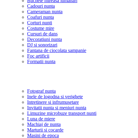
Buchete mireasa lumanari
Cadouri nunta
Cameraman nunta
Coafuri nunta
Corturi nunti
Costume mire
Cursuri de dans
Decoratiuni nunta
DJ si sonorizari
Fantana de ciocolata sampanie
Foc artificii
Formatii nunta
Fotograf nunta
Inele de logodna si verighete
Intretinere si infrumusetare
Invitatii nunta si meniuri nunta
Limuzine microbuze transport nunti
Luna de miere
Machiaj de nunta
Marturii si cocarde
Masini de epoca