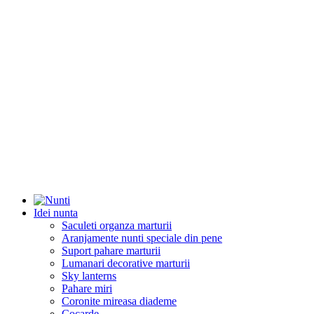
Idei nunta
Saculeti organza marturii
Aranjamente nunti speciale din pene
Suport pahare marturii
Lumanari decorative marturii
Sky lanterns
Pahare miri
Coronite mireasa diademe
Cocarde