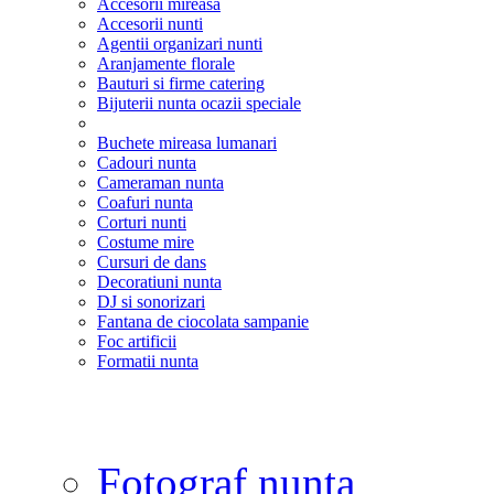
Accesorii mireasa
Accesorii nunti
Agentii organizari nunti
Aranjamente florale
Bauturi si firme catering
Bijuterii nunta ocazii speciale
Buchete mireasa lumanari
Cadouri nunta
Cameraman nunta
Coafuri nunta
Corturi nunti
Costume mire
Cursuri de dans
Decoratiuni nunta
DJ si sonorizari
Fantana de ciocolata sampanie
Foc artificii
Formatii nunta
Fotograf nunta