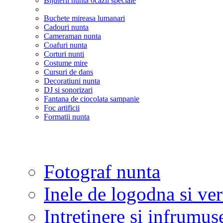
Bijuterii nunta ocazii speciale
Buchete mireasa lumanari
Cadouri nunta
Cameraman nunta
Coafuri nunta
Corturi nunti
Costume mire
Cursuri de dans
Decoratiuni nunta
DJ si sonorizari
Fantana de ciocolata sampanie
Foc artificii
Formatii nunta
Fotograf nunta
Inele de logodna si ve
Intretinere si infrumus