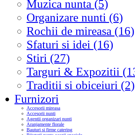
Muzica nunta (5)
Organizare nunti (6)
Rochii de mireasa (16)
Sfaturi si idei (16)
Stiri (27)
Targuri & Expozitii (1
Traditii si obiceiuri (2)
Furnizori
Accesorii mireasa
Accesorii nunti
Agentii organizari nunti
Aranjamente florale
Bauturi si firme catering