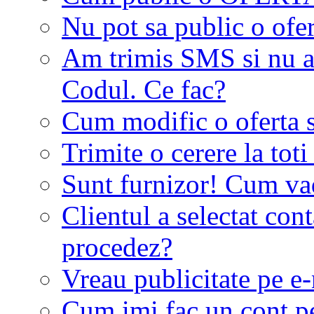
Nu pot sa public o ofer
Am trimis SMS si nu a
Codul. Ce fac?
Cum modific o oferta 
Trimite o cerere la tot
Sunt furnizor! Cum vad 
Clientul a selectat co
procedez?
Vreau publicitate pe e-
Cum imi fac un cont p