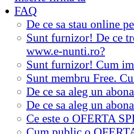
FAQ
De ce sa stau online p
Sunt furnizor! De ce tr
www.e-nunti.ro?
Sunt furnizor! Cum imi
Sunt membru Free. Cum
De ce sa aleg un abon
De ce sa aleg un abon
Ce este o OFERTA S
Cum public o OFER