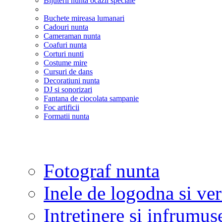
Bijuterii nunta ocazii speciale
Buchete mireasa lumanari
Cadouri nunta
Cameraman nunta
Coafuri nunta
Corturi nunti
Costume mire
Cursuri de dans
Decoratiuni nunta
DJ si sonorizari
Fantana de ciocolata sampanie
Foc artificii
Formatii nunta
Fotograf nunta
Inele de logodna si ve
Intretinere si infrumus