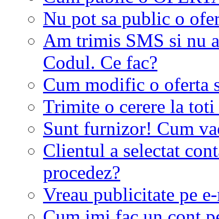
Nu pot sa public o ofer
Am trimis SMS si nu a
Codul. Ce fac?
Cum modific o oferta 
Trimite o cerere la tot
Sunt furnizor! Cum vad 
Clientul a selectat co
procedez?
Vreau publicitate pe e-
Cum imi fac un cont p