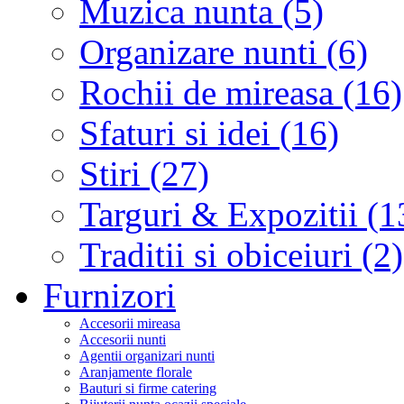
Muzica nunta (5)
Organizare nunti (6)
Rochii de mireasa (16)
Sfaturi si idei (16)
Stiri (27)
Targuri & Expozitii (1
Traditii si obiceiuri (2)
Furnizori
Accesorii mireasa
Accesorii nunti
Agentii organizari nunti
Aranjamente florale
Bauturi si firme catering