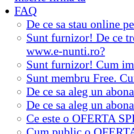
FAQ
De ce sa stau online p
Sunt furnizor! De ce tr
www.e-nunti.ro?
Sunt furnizor! Cum imi
Sunt membru Free. Cum
De ce sa aleg un abon
De ce sa aleg un abon
Ce este o OFERTA S
Cum public o OFER