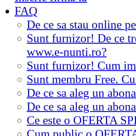
FAQ
De ce sa stau online p
Sunt furnizor! De ce tr
www.e-nunti.ro?
Sunt furnizor! Cum imi
Sunt membru Free. Cum
De ce sa aleg un abon
De ce sa aleg un abon
Ce este o OFERTA S
Cum public o OFER