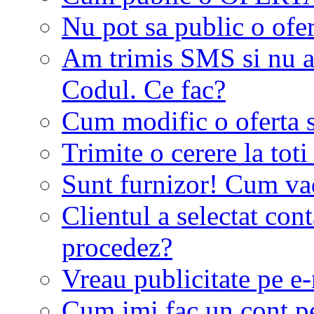
Nu pot sa public o ofer
Am trimis SMS si nu a
Codul. Ce fac?
Cum modific o oferta 
Trimite o cerere la tot
Sunt furnizor! Cum vad 
Clientul a selectat co
procedez?
Vreau publicitate pe e-
Cum imi fac un cont p