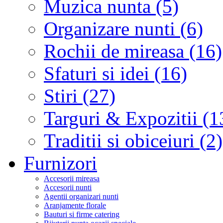
Muzica nunta (5)
Organizare nunti (6)
Rochii de mireasa (16)
Sfaturi si idei (16)
Stiri (27)
Targuri & Expozitii (1
Traditii si obiceiuri (2)
Furnizori
Accesorii mireasa
Accesorii nunti
Agentii organizari nunti
Aranjamente florale
Bauturi si firme catering