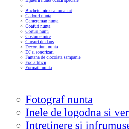
Bijuterii nunta ocazii speciale
Buchete mireasa lumanari
Cadouri nunta
Cameraman nunta
Coafuri nunta
Corturi nunti
Costume mire
Cursuri de dans
Decoratiuni nunta
DJ si sonorizari
Fantana de ciocolata sampanie
Foc artificii
Formatii nunta
Fotograf nunta
Inele de logodna si ve
Intretinere si infrumus