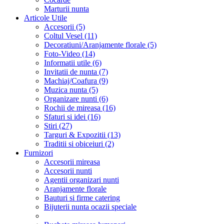
Marturii nunta
Articole Utile
Accesorii (5)
Coltul Vesel (11)
Decoratiuni/Aranjamente florale (5)
Foto-Video (14)
Informatii utile (6)
Invitatii de nunta (7)
Machiaj/Coafura (9)
Muzica nunta (5)
Organizare nunti (6)
Rochii de mireasa (16)
Sfaturi si idei (16)
Stiri (27)
Targuri & Expozitii (13)
Traditii si obiceiuri (2)
Furnizori
Accesorii mireasa
Accesorii nunti
Agentii organizari nunti
Aranjamente florale
Bauturi si firme catering
Bijuterii nunta ocazii speciale