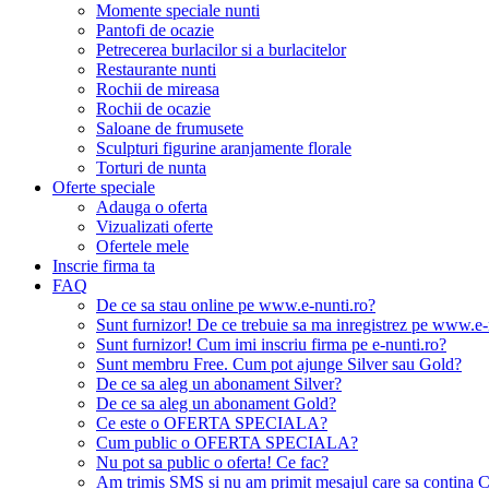
Momente speciale nunti
Pantofi de ocazie
Petrecerea burlacilor si a burlacitelor
Restaurante nunti
Rochii de mireasa
Rochii de ocazie
Saloane de frumusete
Sculpturi figurine aranjamente florale
Torturi de nunta
Oferte speciale
Adauga o oferta
Vizualizati oferte
Ofertele mele
Inscrie firma ta
FAQ
De ce sa stau online pe www.e-nunti.ro?
Sunt furnizor! De ce trebuie sa ma inregistrez pe www.e-
Sunt furnizor! Cum imi inscriu firma pe e-nunti.ro?
Sunt membru Free. Cum pot ajunge Silver sau Gold?
De ce sa aleg un abonament Silver?
De ce sa aleg un abonament Gold?
Ce este o OFERTA SPECIALA?
Cum public o OFERTA SPECIALA?
Nu pot sa public o oferta! Ce fac?
Am trimis SMS si nu am primit mesajul care sa contina C