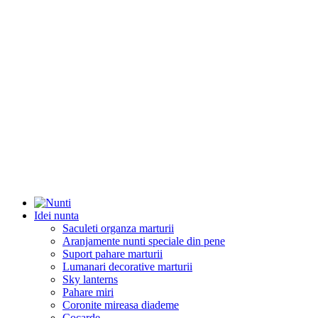
Idei nunta
Saculeti organza marturii
Aranjamente nunti speciale din pene
Suport pahare marturii
Lumanari decorative marturii
Sky lanterns
Pahare miri
Coronite mireasa diademe
Cocarde