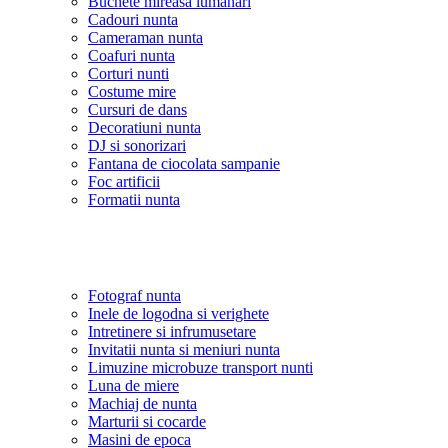
Buchete mireasa lumanari
Cadouri nunta
Cameraman nunta
Coafuri nunta
Corturi nunti
Costume mire
Cursuri de dans
Decoratiuni nunta
DJ si sonorizari
Fantana de ciocolata sampanie
Foc artificii
Formatii nunta
Fotograf nunta
Inele de logodna si verighete
Intretinere si infrumusetare
Invitatii nunta si meniuri nunta
Limuzine microbuze transport nunti
Luna de miere
Machiaj de nunta
Marturii si cocarde
Masini de epoca