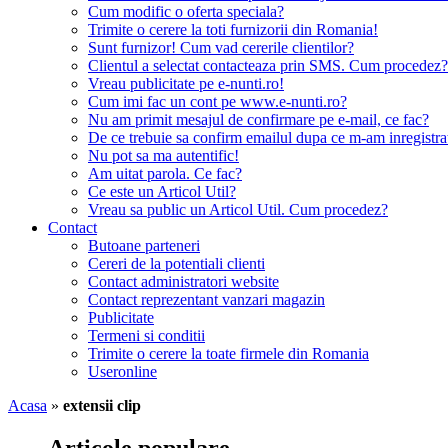
Cum modific o oferta speciala?
Trimite o cerere la toti furnizorii din Romania!
Sunt furnizor! Cum vad cererile clientilor?
Clientul a selectat contacteaza prin SMS. Cum procedez?
Vreau publicitate pe e-nunti.ro!
Cum imi fac un cont pe www.e-nunti.ro?
Nu am primit mesajul de confirmare pe e-mail, ce fac?
De ce trebuie sa confirm emailul dupa ce m-am inregistra
Nu pot sa ma autentific!
Am uitat parola. Ce fac?
Ce este un Articol Util?
Vreau sa public un Articol Util. Cum procedez?
Contact
Butoane parteneri
Cereri de la potentiali clienti
Contact administratori website
Contact reprezentant vanzari magazin
Publicitate
Termeni si conditii
Trimite o cerere la toate firmele din Romania
Useronline
Acasa
»
extensii clip
Articole populare