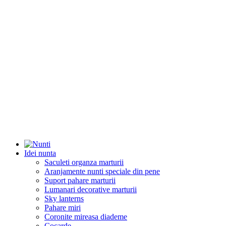
Idei nunta
Saculeti organza marturii
Aranjamente nunti speciale din pene
Suport pahare marturii
Lumanari decorative marturii
Sky lanterns
Pahare miri
Coronite mireasa diademe
Cocarde