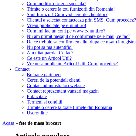
Cum modific o oferta speciala?
Trimite o cerere la toti furnizorii din Romania!
Sunt furnizor! Cum vad cererile clientilor?
Clientul a selectat contacteaza prin SMS. Cum procedez?
Vreau publicitate pe e-nunti.ro!
Cum imi fac un cont pe www.e-nunti.ro?
Nu am primit mesajul de confirmare pe e-mail, ce fac?
De ce trebuie sa confirm emailul dupa ce m-am inregistra
Nu pot sa ma autentific!
Am uitat parola. Ce fac?
Ce este un Articol Util?
Vreau sa public un Articol Util. Cum procedez?
Contact
Butoane parteneri
Cereri de la potentiali clienti
Contact administratori website
Contact reprezentant vanzari magazin
Publicitate
Termeni si conditii
Trimite o cerere la toate firmele din Romania
Useronline
Acasa
»
fete de masa brocart
Articole populare