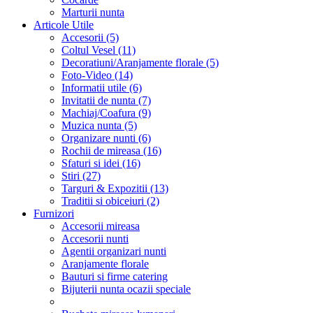
Marturii nunta
Articole Utile
Accesorii (5)
Coltul Vesel (11)
Decoratiuni/Aranjamente florale (5)
Foto-Video (14)
Informatii utile (6)
Invitatii de nunta (7)
Machiaj/Coafura (9)
Muzica nunta (5)
Organizare nunti (6)
Rochii de mireasa (16)
Sfaturi si idei (16)
Stiri (27)
Targuri & Expozitii (13)
Traditii si obiceiuri (2)
Furnizori
Accesorii mireasa
Accesorii nunti
Agentii organizari nunti
Aranjamente florale
Bauturi si firme catering
Bijuterii nunta ocazii speciale