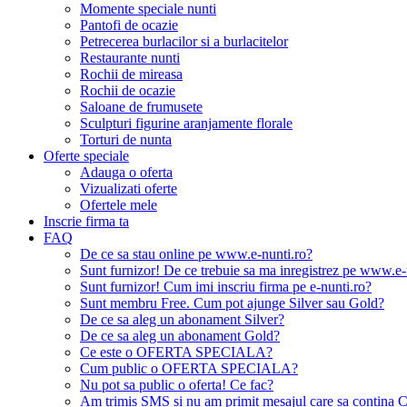
Momente speciale nunti
Pantofi de ocazie
Petrecerea burlacilor si a burlacitelor
Restaurante nunti
Rochii de mireasa
Rochii de ocazie
Saloane de frumusete
Sculpturi figurine aranjamente florale
Torturi de nunta
Oferte speciale
Adauga o oferta
Vizualizati oferte
Ofertele mele
Inscrie firma ta
FAQ
De ce sa stau online pe www.e-nunti.ro?
Sunt furnizor! De ce trebuie sa ma inregistrez pe www.e-
Sunt furnizor! Cum imi inscriu firma pe e-nunti.ro?
Sunt membru Free. Cum pot ajunge Silver sau Gold?
De ce sa aleg un abonament Silver?
De ce sa aleg un abonament Gold?
Ce este o OFERTA SPECIALA?
Cum public o OFERTA SPECIALA?
Nu pot sa public o oferta! Ce fac?
Am trimis SMS si nu am primit mesajul care sa contina C