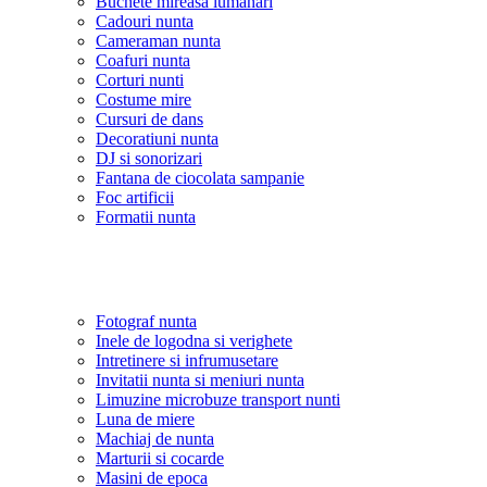
Buchete mireasa lumanari
Cadouri nunta
Cameraman nunta
Coafuri nunta
Corturi nunti
Costume mire
Cursuri de dans
Decoratiuni nunta
DJ si sonorizari
Fantana de ciocolata sampanie
Foc artificii
Formatii nunta
Fotograf nunta
Inele de logodna si verighete
Intretinere si infrumusetare
Invitatii nunta si meniuri nunta
Limuzine microbuze transport nunti
Luna de miere
Machiaj de nunta
Marturii si cocarde
Masini de epoca