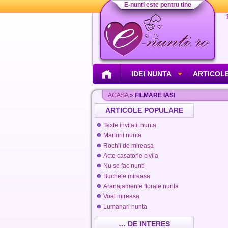
E-nunti este pentru tine
IDEI NUNTA
ARTICOLE
ACASA
»
FILMARE IASI
ARTICOLE POPULARE
Texte invitatii nunta
Marturii nunta
Rochii de mireasa
Acte casatorie civila
Nu se fac nunti
Buchete mireasa
Aranajamente florale nunta
Voal mireasa
Lumanari nunta
… DE INTERES