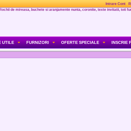
Intrare Cont
R
Rochii de mireasa, buchete si aranjamente nunta, coronite, texte invitatii, toti fur
 UTILE
FURNIZORI
OFERTE SPECIALE
INSCRIE 