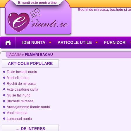
E-nunti este pentru tine
Rochii de mireasa, buchete si aran
IDEI NUNTA
ARTICOLE UTILE
FURNIZORI
ACASA
»
FILMARI BACAU
ARTICOLE POPULARE
Texte invitatii nunta
Marturii nunta
Rochii de mireasa
Acte casatorie civila
Nu se fac nunti
Buchete mireasa
Aranajamente florale nunta
Voal mireasa
Lumanari nunta
… DE INTERES