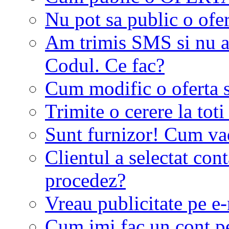
Nu pot sa public o ofer
Am trimis SMS si nu a
Codul. Ce fac?
Cum modific o oferta 
Trimite o cerere la tot
Sunt furnizor! Cum vad 
Clientul a selectat co
procedez?
Vreau publicitate pe e-
Cum imi fac un cont p