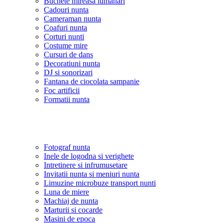
Buchete mireasa lumanari
Cadouri nunta
Cameraman nunta
Coafuri nunta
Corturi nunti
Costume mire
Cursuri de dans
Decoratiuni nunta
DJ si sonorizari
Fantana de ciocolata sampanie
Foc artificii
Formatii nunta
Fotograf nunta
Inele de logodna si verighete
Intretinere si infrumusetare
Invitatii nunta si meniuri nunta
Limuzine microbuze transport nunti
Luna de miere
Machiaj de nunta
Marturii si cocarde
Masini de epoca