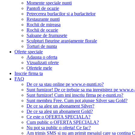
Momente speciale nunti
Pantofi de ocazie
Petrecerea burlacilor si a burlacitelor
Restaurante nunti
Rochii de mireasa
Rochii de ocazie
Saloane de frumusete
Sculpturi figurine aranjamente florale
Torturi de nunta
Oferte speciale
Adauga o oferta
Vizualizati oferte
Ofertele mele
Inscrie firma ta
FAQ
De ce sa stau online pe www.e-nunti.ro?
Sunt furnizor! De ce trebuie sa ma inregistrez pe www.e-
Sunt furnizor! Cum imi inscriu firma pe e-nunti.ro?
Sunt membru Free. Cum pot ajunge Silver sau Gold?
De ce sa aleg un abonament Silver?
De ce sa aleg un abonament Gold?
Ce este o OFERTA SPECIALA?
Cum public o OFERTA SPECIALA?
Nu pot sa public o oferta! Ce fac?
Am trimis SMS si nu am primit mesajul care sa contina C