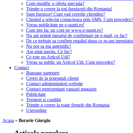
Cum modific o oferta speciala?
Trimite o cerere la toti furnizorii din Romania!
Sunt furnizor! Cum vad cererile clientilor?
Clientul a selectat contacteaza prin SMS. Cum procedez?
Vreau publicitate pe e-nunti.ro!
Cum imi fac un cont pe www.e-nunti.ro?
Nu am primit mesajul de confirmare pe e-mail, ce fac?
De ce trebuie sa confirm emailul dupa ce m-am inregistra
Nu pot sa ma autentific!
Am uitat parola. Ce fac?
Ce este un Articol Util?
Vreau sa public un Articol Util. Cum procedez?
Contact
Butoane parteneri
Cereri de la potentiali clienti
Contact administratori website
Contact reprezentant vanzari magazin
Publicitate
Termeni si conditii
Trimite o cerere la toate firmele din Romania
Useronline
Acasa
»
florarie Giurgiu
Articole populare