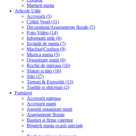
Marturii nunta
Articole Utile
Accesorii (5)
Coltul Vesel (11)
Decoratiuni/Aranjamente florale (5)
Foto-Video (14)
Informatii utile (6)
Invitatii de nunta (7)
Machiaj/Coafura (9)
Muzica nunta (5)
Organizare nunti (6)
Rochii de mireasa (16)
Sfaturi si idei (16)
Stiri (27)
Targuri & Expozitii (13)
Traditii si obiceiuri (2)
Furnizori
Accesorii mireasa
Accesorii nunti
Agentii organizari nunti
Aranjamente florale
Bauturi si firme catering
Bijuterii nunta ocazii speciale