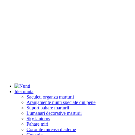
Idei nunta
Saculeti organza marturii
Aranjamente nunti speciale din pene
Suport pahare marturii
Lumanari decorative marturii
Sky lanterns
Pahare miri
Coronite mireasa diademe
Cocarde