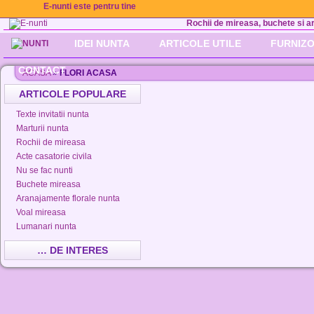
E-nunti este pentru tine
Rochii de mireasa, buchete si aran
IDEI NUNTA
ARTICOLE UTILE
FURNIZO
CONTACT
ACASA
»
FLORI ACASA
ARTICOLE POPULARE
Texte invitatii nunta
Marturii nunta
Rochii de mireasa
Acte casatorie civila
Nu se fac nunti
Buchete mireasa
Aranajamente florale nunta
Voal mireasa
Lumanari nunta
… DE INTERES