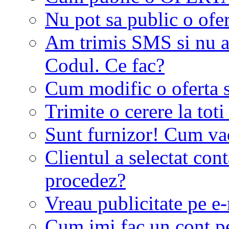
Nu pot sa public o ofer
Am trimis SMS si nu a
Codul. Ce fac?
Cum modific o oferta 
Trimite o cerere la tot
Sunt furnizor! Cum vad 
Clientul a selectat co
procedez?
Vreau publicitate pe e-
Cum imi fac un cont p