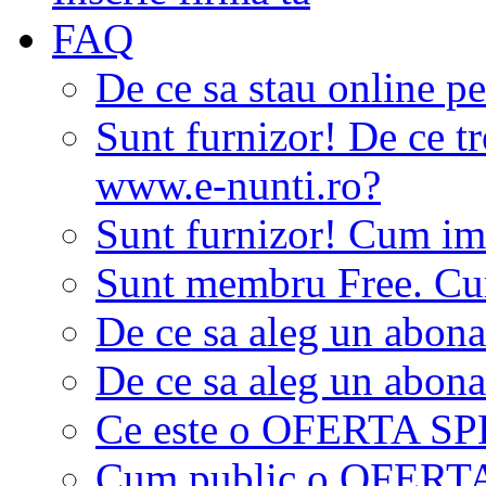
FAQ
De ce sa stau online p
Sunt furnizor! De ce tr
www.e-nunti.ro?
Sunt furnizor! Cum imi
Sunt membru Free. Cum
De ce sa aleg un abon
De ce sa aleg un abon
Ce este o OFERTA S
Cum public o OFER