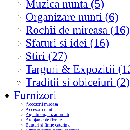
Muzica nunta (5)
Organizare nunti (6)
Rochii de mireasa (16)
Sfaturi si idei (16)
Stiri (27)
Targuri & Expozitii (1
Traditii si obiceiuri (2)
Furnizori
Accesorii mireasa
Accesorii nunti
Agentii organizari nunti
Aranjamente florale
Bauturi si firme catering