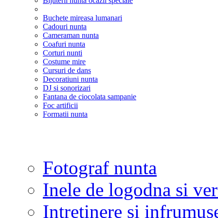
Bijuterii nunta ocazii speciale
Buchete mireasa lumanari
Cadouri nunta
Cameraman nunta
Coafuri nunta
Corturi nunti
Costume mire
Cursuri de dans
Decoratiuni nunta
DJ si sonorizari
Fantana de ciocolata sampanie
Foc artificii
Formatii nunta
Fotograf nunta
Inele de logodna si ve
Intretinere si infrumus