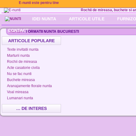
E-nunti este pentru tine
Rochii de mireasa, buchete si aran
IDEI NUNTA
ARTICOLE UTILE
FURNIZO
CONTACT
ACASA
»
FORMATII NUNTA BUCURESTI
ARTICOLE POPULARE
Texte invitatii nunta
Marturii nunta
Rochii de mireasa
Acte casatorie civila
Nu se fac nunti
Buchete mireasa
Aranajamente florale nunta
Voal mireasa
Lumanari nunta
… DE INTERES