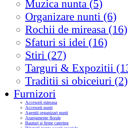
Muzica nunta (5)
Organizare nunti (6)
Rochii de mireasa (16)
Sfaturi si idei (16)
Stiri (27)
Targuri & Expozitii (1
Traditii si obiceiuri (2)
Furnizori
Accesorii mireasa
Accesorii nunti
Agentii organizari nunti
Aranjamente florale
Bauturi si firme catering