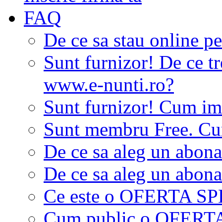
FAQ
De ce sa stau online p
Sunt furnizor! De ce tr
www.e-nunti.ro?
Sunt furnizor! Cum imi
Sunt membru Free. Cum
De ce sa aleg un abon
De ce sa aleg un abon
Ce este o OFERTA S
Cum public o OFER