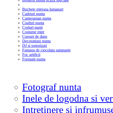
Bijuterii nunta ocazii speciale
Buchete mireasa lumanari
Cadouri nunta
Cameraman nunta
Coafuri nunta
Corturi nunti
Costume mire
Cursuri de dans
Decoratiuni nunta
DJ si sonorizari
Fantana de ciocolata sampanie
Foc artificii
Formatii nunta
Fotograf nunta
Inele de logodna si ve
Intretinere si infrumus