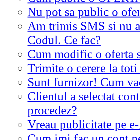
Nu pot sa public o ofer
Am trimis SMS si nu a
Codul. Ce fac?
Cum modific o oferta 
Trimite o cerere la tot
Sunt furnizor! Cum vad 
Clientul a selectat co
procedez?
Vreau publicitate pe e-
Cum imi fac un cont p