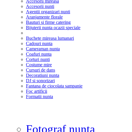
Accesorii mireasa
Accesorii nunti
Agentii organizari nunti
Aranjamente florale
Bauturi si firme catering
Bijuterii nunta ocazii speciale
Buchete mireasa lumanari
Cadouri nunta
Cameraman nunta
Coafuri nunta
Corturi nunti
Costume mire
Cursuri de dans
Decoratiuni nunta
DJ si sonorizari
Fantana de ciocolata sampanie
Foc artificii
Formatii nunta
Fotograf nunta