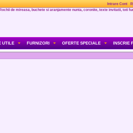
Intrare Cont
R
Rochii de mireasa, buchete si aranjamente nunta, coronite, texte invitatii, toti fur
 UTILE
FURNIZORI
OFERTE SPECIALE
INSCRIE 