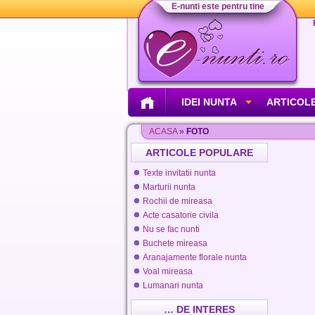
E-nunti este pentru tine
IDEI NUNTA
ARTICOLE
ACASA
»
FOTO
ARTICOLE POPULARE
Texte invitatii nunta
Marturii nunta
Rochii de mireasa
Acte casatorie civila
Nu se fac nunti
Buchete mireasa
Aranajamente florale nunta
Voal mireasa
Lumanari nunta
… DE INTERES