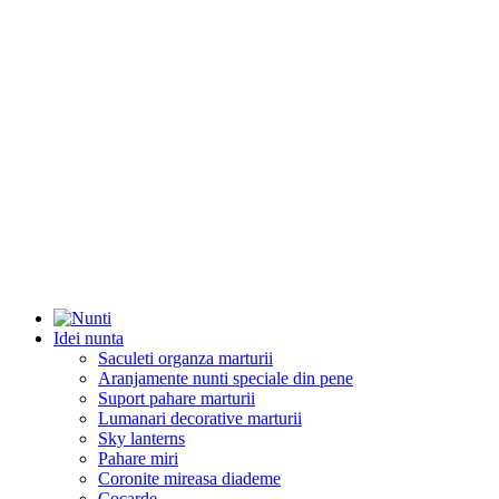
Idei nunta
Saculeti organza marturii
Aranjamente nunti speciale din pene
Suport pahare marturii
Lumanari decorative marturii
Sky lanterns
Pahare miri
Coronite mireasa diademe
Cocarde