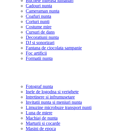
Buchete mireasa lumanari
Cadouri nunta
Cameraman nunta
Coafuri nunta
Corturi nunti
Costume mire
Cursuri de dans
Decoratiuni nunta
DJ si sonorizari
Fantana de ciocolata sampanie
Foc artificii
Formatii nunta
Fotograf nunta
Inele de logodna si verighete
Intretinere si infrumusetare
Invitatii nunta si meniuri nunta
Limuzine microbuze transport nunti
Luna de miere
Machiaj de nunta
Marturii si cocarde
Masini de epoca