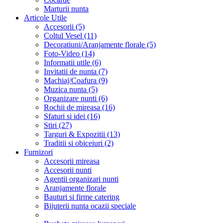
Marturii nunta
Articole Utile
Accesorii (5)
Coltul Vesel (11)
Decoratiuni/Aranjamente florale (5)
Foto-Video (14)
Informatii utile (6)
Invitatii de nunta (7)
Machiaj/Coafura (9)
Muzica nunta (5)
Organizare nunti (6)
Rochii de mireasa (16)
Sfaturi si idei (16)
Stiri (27)
Targuri & Expozitii (13)
Traditii si obiceiuri (2)
Furnizori
Accesorii mireasa
Accesorii nunti
Agentii organizari nunti
Aranjamente florale
Bauturi si firme catering
Bijuterii nunta ocazii speciale