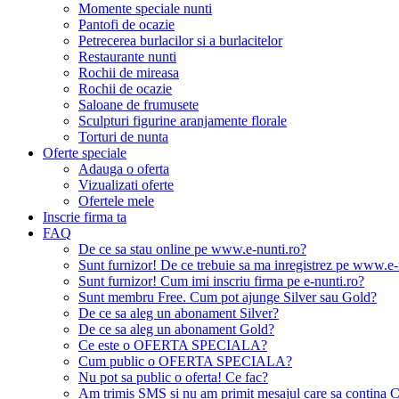
Momente speciale nunti
Pantofi de ocazie
Petrecerea burlacilor si a burlacitelor
Restaurante nunti
Rochii de mireasa
Rochii de ocazie
Saloane de frumusete
Sculpturi figurine aranjamente florale
Torturi de nunta
Oferte speciale
Adauga o oferta
Vizualizati oferte
Ofertele mele
Inscrie firma ta
FAQ
De ce sa stau online pe www.e-nunti.ro?
Sunt furnizor! De ce trebuie sa ma inregistrez pe www.e-
Sunt furnizor! Cum imi inscriu firma pe e-nunti.ro?
Sunt membru Free. Cum pot ajunge Silver sau Gold?
De ce sa aleg un abonament Silver?
De ce sa aleg un abonament Gold?
Ce este o OFERTA SPECIALA?
Cum public o OFERTA SPECIALA?
Nu pot sa public o oferta! Ce fac?
Am trimis SMS si nu am primit mesajul care sa contina C