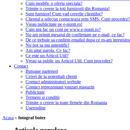
Cum modific o oferta speciala?
Trimite o cerere la toti furnizorii din Romania!
Sunt furnizor! Cum vad cererile clientilor?
Clientul a selectat contacteaza prin SMS. Cum procedez?
Vreau publicitate pe e-nunti.ro!
Cum imi fac un cont pe www.e-nunti.ro?
Nu am primit mesajul de confirmare pe e-mail, ce fac?
De ce trebuie sa confirm emailul dupa ce m-am inregistra
Nu pot sa ma autentific!
Am uitat parola. Ce fac?
Ce este un Articol Util?
Vreau sa public un Articol Util. Cum procedez?
Contact
Butoane parteneri
Cereri de la potentiali clienti
Contact administratori website
Contact reprezentant vanzari magazin
Publicitate
Termeni si conditii
Trimite o cerere la toate firmele din Romania
Useronline
Acasa
»
fotograf botez
Articole populare