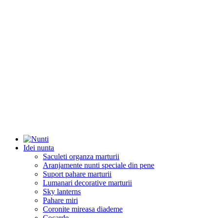
Idei nunta
Saculeti organza marturii
Aranjamente nunti speciale din pene
Suport pahare marturii
Lumanari decorative marturii
Sky lanterns
Pahare miri
Coronite mireasa diademe
Cocarde