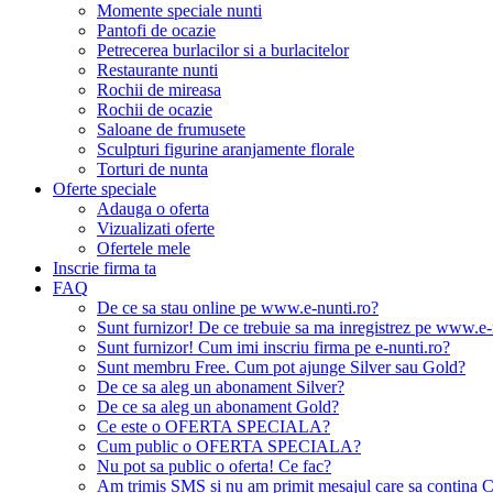
Momente speciale nunti
Pantofi de ocazie
Petrecerea burlacilor si a burlacitelor
Restaurante nunti
Rochii de mireasa
Rochii de ocazie
Saloane de frumusete
Sculpturi figurine aranjamente florale
Torturi de nunta
Oferte speciale
Adauga o oferta
Vizualizati oferte
Ofertele mele
Inscrie firma ta
FAQ
De ce sa stau online pe www.e-nunti.ro?
Sunt furnizor! De ce trebuie sa ma inregistrez pe www.e-
Sunt furnizor! Cum imi inscriu firma pe e-nunti.ro?
Sunt membru Free. Cum pot ajunge Silver sau Gold?
De ce sa aleg un abonament Silver?
De ce sa aleg un abonament Gold?
Ce este o OFERTA SPECIALA?
Cum public o OFERTA SPECIALA?
Nu pot sa public o oferta! Ce fac?
Am trimis SMS si nu am primit mesajul care sa contina C