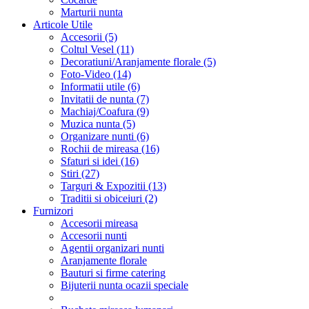
Marturii nunta
Articole Utile
Accesorii (5)
Coltul Vesel (11)
Decoratiuni/Aranjamente florale (5)
Foto-Video (14)
Informatii utile (6)
Invitatii de nunta (7)
Machiaj/Coafura (9)
Muzica nunta (5)
Organizare nunti (6)
Rochii de mireasa (16)
Sfaturi si idei (16)
Stiri (27)
Targuri & Expozitii (13)
Traditii si obiceiuri (2)
Furnizori
Accesorii mireasa
Accesorii nunti
Agentii organizari nunti
Aranjamente florale
Bauturi si firme catering
Bijuterii nunta ocazii speciale