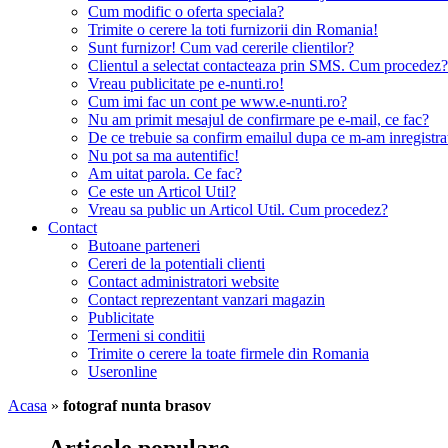
Cum modific o oferta speciala?
Trimite o cerere la toti furnizorii din Romania!
Sunt furnizor! Cum vad cererile clientilor?
Clientul a selectat contacteaza prin SMS. Cum procedez?
Vreau publicitate pe e-nunti.ro!
Cum imi fac un cont pe www.e-nunti.ro?
Nu am primit mesajul de confirmare pe e-mail, ce fac?
De ce trebuie sa confirm emailul dupa ce m-am inregistra
Nu pot sa ma autentific!
Am uitat parola. Ce fac?
Ce este un Articol Util?
Vreau sa public un Articol Util. Cum procedez?
Contact
Butoane parteneri
Cereri de la potentiali clienti
Contact administratori website
Contact reprezentant vanzari magazin
Publicitate
Termeni si conditii
Trimite o cerere la toate firmele din Romania
Useronline
Acasa
»
fotograf nunta brasov
Articole populare