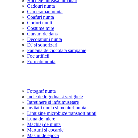
Buchete mireasa lumanari
Cadouri nunta
Cameraman nunta
Coafuri nunta
Corturi nunti
Costume mire
Cursuri de dans
Decoratiuni nunta
DJ si sonorizari
Fantana de ciocolata sampanie
Foc artificii
Formatii nunta
Fotograf nunta
Inele de logodna si verighete
Intretinere si infrumusetare
Invitatii nunta si meniuri nunta
Limuzine microbuze transport nunti
Luna de miere
Machiaj de nunta
Marturii si cocarde
Masini de epoca