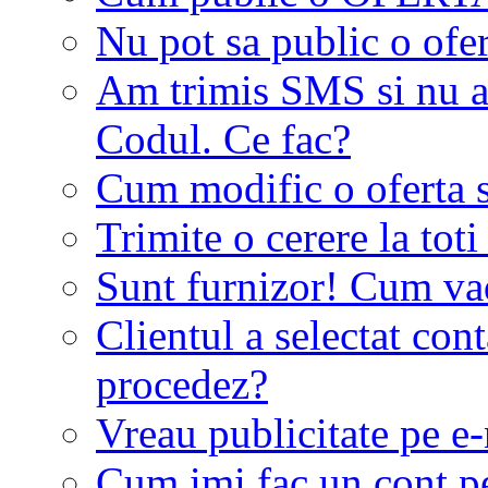
Nu pot sa public o ofer
Am trimis SMS si nu a
Codul. Ce fac?
Cum modific o oferta 
Trimite o cerere la tot
Sunt furnizor! Cum vad 
Clientul a selectat co
procedez?
Vreau publicitate pe e-
Cum imi fac un cont p