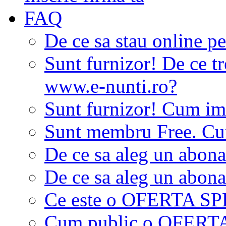
FAQ
De ce sa stau online p
Sunt furnizor! De ce tr
www.e-nunti.ro?
Sunt furnizor! Cum imi
Sunt membru Free. Cum
De ce sa aleg un abon
De ce sa aleg un abon
Ce este o OFERTA S
Cum public o OFER