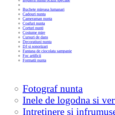
Bijuterii nunta ocazii speciale
Buchete mireasa lumanari
Cadouri nunta
Cameraman nunta
Coafuri nunta
Corturi nunti
Costume mire
Cursuri de dans
Decoratiuni nunta
DJ si sonorizari
Fantana de ciocolata sampanie
Foc artificii
Formatii nunta
Fotograf nunta
Inele de logodna si ve
Intretinere si infrumus