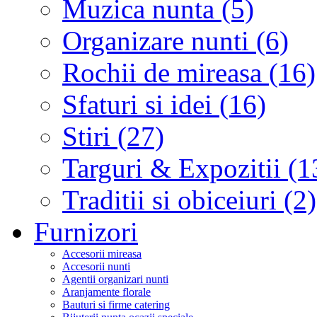
Muzica nunta (5)
Organizare nunti (6)
Rochii de mireasa (16)
Sfaturi si idei (16)
Stiri (27)
Targuri & Expozitii (1
Traditii si obiceiuri (2)
Furnizori
Accesorii mireasa
Accesorii nunti
Agentii organizari nunti
Aranjamente florale
Bauturi si firme catering