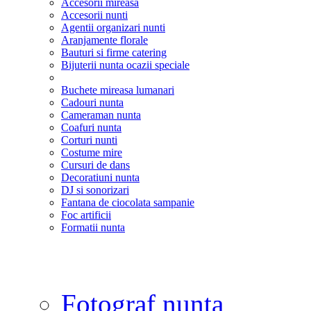
Accesorii mireasa
Accesorii nunti
Agentii organizari nunti
Aranjamente florale
Bauturi si firme catering
Bijuterii nunta ocazii speciale
Buchete mireasa lumanari
Cadouri nunta
Cameraman nunta
Coafuri nunta
Corturi nunti
Costume mire
Cursuri de dans
Decoratiuni nunta
DJ si sonorizari
Fantana de ciocolata sampanie
Foc artificii
Formatii nunta
Fotograf nunta