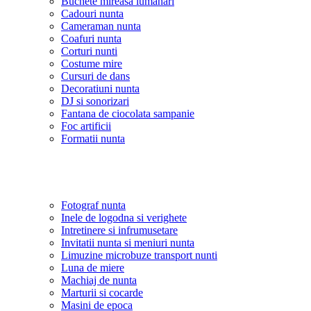
Buchete mireasa lumanari
Cadouri nunta
Cameraman nunta
Coafuri nunta
Corturi nunti
Costume mire
Cursuri de dans
Decoratiuni nunta
DJ si sonorizari
Fantana de ciocolata sampanie
Foc artificii
Formatii nunta
Fotograf nunta
Inele de logodna si verighete
Intretinere si infrumusetare
Invitatii nunta si meniuri nunta
Limuzine microbuze transport nunti
Luna de miere
Machiaj de nunta
Marturii si cocarde
Masini de epoca