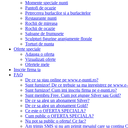
Momente speciale nunti
Pantofi de ocazie
Petrecerea burlacilor si a burlacitelor
Restaurante nunti
Rochii de mireasa
Rochii de ocazie
Saloane de frumusete
Sculpturi figurine aranjamente florale
Torturi de nunta
Oferte speciale
Adauga o oferta
Vizualizati oferte
Ofertele mele
Inscrie firma ta
FAQ
De ce sa stau online pe www.e-nunti.ro?
Sunt furnizor! De ce trebuie sa ma inregistrez pe www.e-
Sunt furnizor! Cum imi inscriu firma pe e-nunti.ro?
Sunt membru Free. Cum pot ajunge Silver sau Gold?
De ce sa aleg un abonament Silver?
De ce sa aleg un abonament Gold?
Ce este o OFERTA SPECIALA?
Cum public o OFERTA SPECIALA?
Nu pot sa public o oferta! Ce fac?
Am trimis SMS si nu am primit mesajul care sa contina C