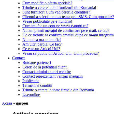
Cum modific o oferta speciala?
Trimite o cerere la toti furnizorii din Romania!
Sunt furnizor! Cum vad cererile clientilor?
Clientul a selectat contacteaza prin SMS. Cum procedez?
Vreau publicitate pe e-nunti.ro!
Cum imi fac un cont pe www.e-nunti.ro?
Nu am primit mesajul de confirmare pe e-mail, ce fac?
De ce trebuie sa confirm emailul dupa ce m-am inregistra
Nu pot sa ma autentific!
Am uitat parola. Ce fac?
Ce este un Articol Util?
Vreau sa public un Articol Util. Cum procedez?
Contact
Butoane parteneri
Cereri de la potentiali clienti
Contact administratori website
Contact reprezentant vanzari magazin
Publicitate
Termeni si conditii
Trimite o cerere la toate firmele din Romania
Useronline
Acasa
»
gaspou
Articole populare