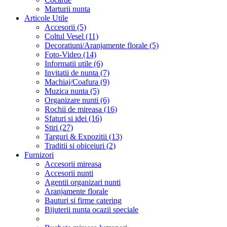
Marturii nunta
Articole Utile
Accesorii (5)
Coltul Vesel (11)
Decoratiuni/Aranjamente florale (5)
Foto-Video (14)
Informatii utile (6)
Invitatii de nunta (7)
Machiaj/Coafura (9)
Muzica nunta (5)
Organizare nunti (6)
Rochii de mireasa (16)
Sfaturi si idei (16)
Stiri (27)
Targuri & Expozitii (13)
Traditii si obiceiuri (2)
Furnizori
Accesorii mireasa
Accesorii nunti
Agentii organizari nunti
Aranjamente florale
Bauturi si firme catering
Bijuterii nunta ocazii speciale