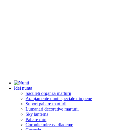
Idei nunta
Saculeti organza marturii
Aranjamente nunti speciale din pene
Suport pahare marturii
Lumanari decorative marturii
Sky lanterns
Pahare miri
Coronite mireasa diademe
Cocarde