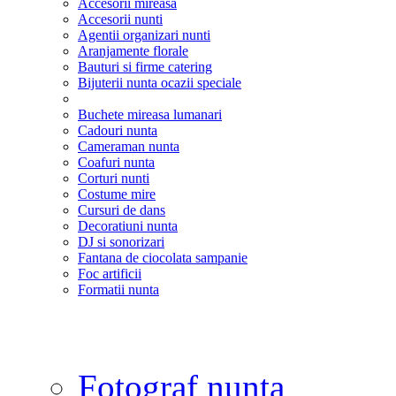
Accesorii mireasa
Accesorii nunti
Agentii organizari nunti
Aranjamente florale
Bauturi si firme catering
Bijuterii nunta ocazii speciale
Buchete mireasa lumanari
Cadouri nunta
Cameraman nunta
Coafuri nunta
Corturi nunti
Costume mire
Cursuri de dans
Decoratiuni nunta
DJ si sonorizari
Fantana de ciocolata sampanie
Foc artificii
Formatii nunta
Fotograf nunta