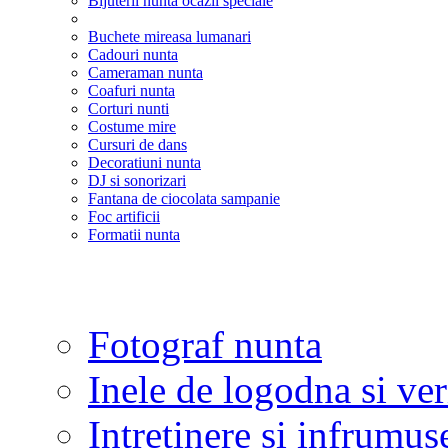
Bijuterii nunta ocazii speciale
Buchete mireasa lumanari
Cadouri nunta
Cameraman nunta
Coafuri nunta
Corturi nunti
Costume mire
Cursuri de dans
Decoratiuni nunta
DJ si sonorizari
Fantana de ciocolata sampanie
Foc artificii
Formatii nunta
Fotograf nunta
Inele de logodna si ve
Intretinere si infrumus