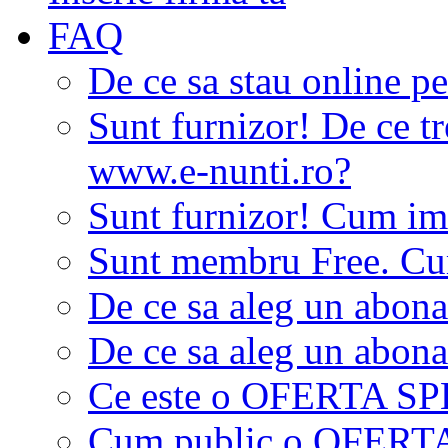
FAQ
De ce sa stau online p
Sunt furnizor! De ce tr
www.e-nunti.ro?
Sunt furnizor! Cum imi
Sunt membru Free. Cum
De ce sa aleg un abon
De ce sa aleg un abon
Ce este o OFERTA S
Cum public o OFER