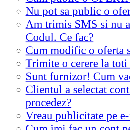
Nu pot sa public o ofer
Am trimis SMS si nu a
Codul. Ce fac?
Cum modific o oferta 
Trimite o cerere la tot
Sunt furnizor! Cum vad 
Clientul a selectat co
procedez?
Vreau publicitate pe e-
Cum imi fac un cont p