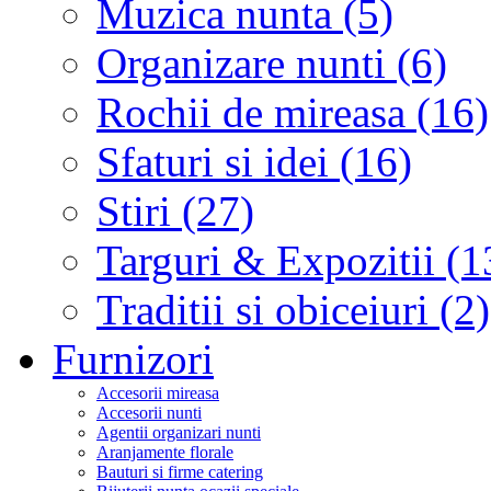
Muzica nunta (5)
Organizare nunti (6)
Rochii de mireasa (16)
Sfaturi si idei (16)
Stiri (27)
Targuri & Expozitii (1
Traditii si obiceiuri (2)
Furnizori
Accesorii mireasa
Accesorii nunti
Agentii organizari nunti
Aranjamente florale
Bauturi si firme catering