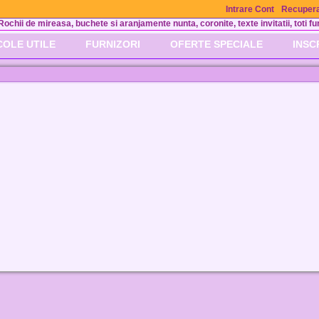
Intrare Cont
Recupera
Rochii de mireasa, buchete si aranjamente nunta, coronite, texte invitatii, toti fur
COLE UTILE
FURNIZORI
OFERTE SPECIALE
INSC