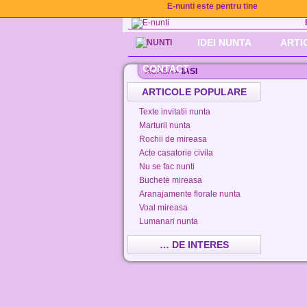
E-nunti este pentru tine
IDEI NUNTA
ARTI
CONTACT
ACASA
»
IASI
ARTICOLE POPULARE
Texte invitatii nunta
Marturii nunta
Rochii de mireasa
Acte casatorie civila
Nu se fac nunti
Buchete mireasa
Aranajamente florale nunta
Voal mireasa
Lumanari nunta
… DE INTERES