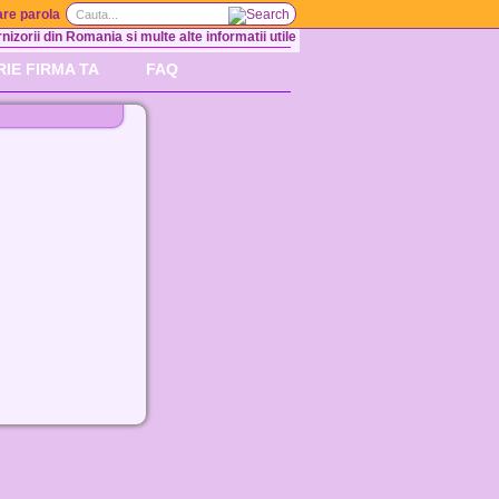
re parola
nizorii din Romania si multe alte informatii utile
RIE FIRMA TA
FAQ