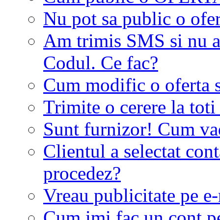
Nu pot sa public o ofer
Am trimis SMS si nu a
Codul. Ce fac?
Cum modific o oferta 
Trimite o cerere la tot
Sunt furnizor! Cum vad 
Clientul a selectat co
procedez?
Vreau publicitate pe e-
Cum imi fac un cont p