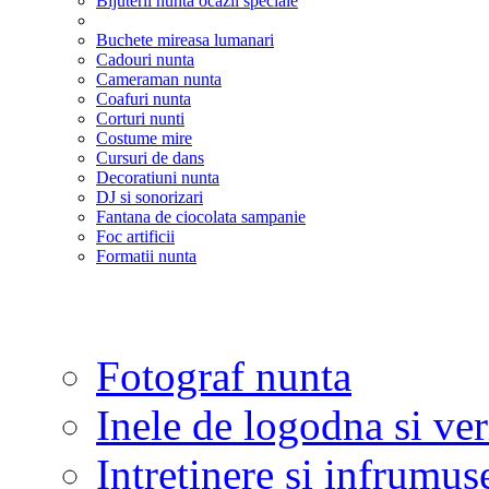
Bijuterii nunta ocazii speciale
Buchete mireasa lumanari
Cadouri nunta
Cameraman nunta
Coafuri nunta
Corturi nunti
Costume mire
Cursuri de dans
Decoratiuni nunta
DJ si sonorizari
Fantana de ciocolata sampanie
Foc artificii
Formatii nunta
Fotograf nunta
Inele de logodna si ve
Intretinere si infrumus