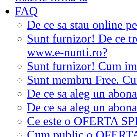
FAQ
De ce sa stau online p
Sunt furnizor! De ce tr
www.e-nunti.ro?
Sunt furnizor! Cum imi
Sunt membru Free. Cum
De ce sa aleg un abon
De ce sa aleg un abon
Ce este o OFERTA S
Cum public o OFER