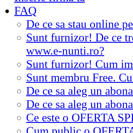
FAQ
De ce sa stau online p
Sunt furnizor! De ce tr
www.e-nunti.ro?
Sunt furnizor! Cum imi
Sunt membru Free. Cum
De ce sa aleg un abon
De ce sa aleg un abon
Ce este o OFERTA S
Cum public o OFER