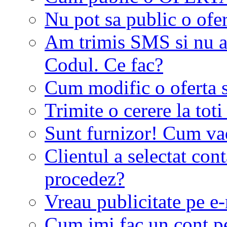
Nu pot sa public o ofer
Am trimis SMS si nu a
Codul. Ce fac?
Cum modific o oferta 
Trimite o cerere la tot
Sunt furnizor! Cum vad 
Clientul a selectat co
procedez?
Vreau publicitate pe e-
Cum imi fac un cont p