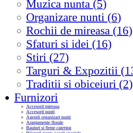
Muzica nunta (5)
Organizare nunti (6)
Rochii de mireasa (16)
Sfaturi si idei (16)
Stiri (27)
Targuri & Expozitii (1
Traditii si obiceiuri (2)
Furnizori
Accesorii mireasa
Accesorii nunti
Agentii organizari nunti
Aranjamente florale
Bauturi si firme catering