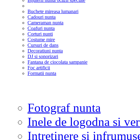
Bijuterii nunta ocazii speciale
Buchete mireasa lumanari
Cadouri nunta
Cameraman nunta
Coafuri nunta
Corturi nunti
Costume mire
Cursuri de dans
Decoratiuni nunta
DJ si sonorizari
Fantana de ciocolata sampanie
Foc artificii
Formatii nunta
Fotograf nunta
Inele de logodna si ve
Intretinere si infrumus