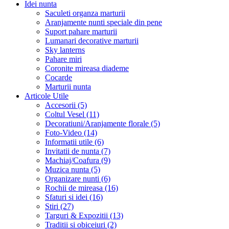
Idei nunta
Saculeti organza marturii
Aranjamente nunti speciale din pene
Suport pahare marturii
Lumanari decorative marturii
Sky lanterns
Pahare miri
Coronite mireasa diademe
Cocarde
Marturii nunta
Articole Utile
Accesorii (5)
Coltul Vesel (11)
Decoratiuni/Aranjamente florale (5)
Foto-Video (14)
Informatii utile (6)
Invitatii de nunta (7)
Machiaj/Coafura (9)
Muzica nunta (5)
Organizare nunti (6)
Rochii de mireasa (16)
Sfaturi si idei (16)
Stiri (27)
Targuri & Expozitii (13)
Traditii si obiceiuri (2)