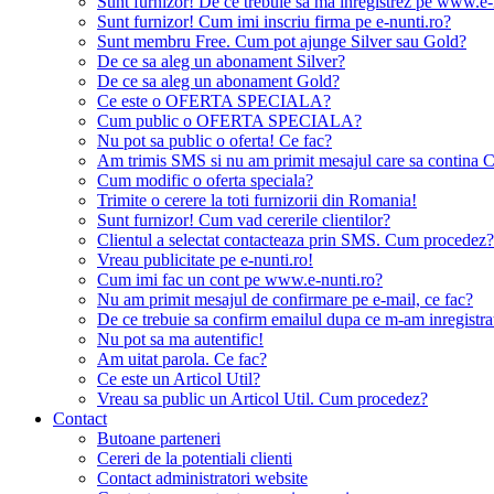
Sunt furnizor! De ce trebuie sa ma inregistrez pe www.e-
Sunt furnizor! Cum imi inscriu firma pe e-nunti.ro?
Sunt membru Free. Cum pot ajunge Silver sau Gold?
De ce sa aleg un abonament Silver?
De ce sa aleg un abonament Gold?
Ce este o OFERTA SPECIALA?
Cum public o OFERTA SPECIALA?
Nu pot sa public o oferta! Ce fac?
Am trimis SMS si nu am primit mesajul care sa contina C
Cum modific o oferta speciala?
Trimite o cerere la toti furnizorii din Romania!
Sunt furnizor! Cum vad cererile clientilor?
Clientul a selectat contacteaza prin SMS. Cum procedez?
Vreau publicitate pe e-nunti.ro!
Cum imi fac un cont pe www.e-nunti.ro?
Nu am primit mesajul de confirmare pe e-mail, ce fac?
De ce trebuie sa confirm emailul dupa ce m-am inregistra
Nu pot sa ma autentific!
Am uitat parola. Ce fac?
Ce este un Articol Util?
Vreau sa public un Articol Util. Cum procedez?
Contact
Butoane parteneri
Cereri de la potentiali clienti
Contact administratori website