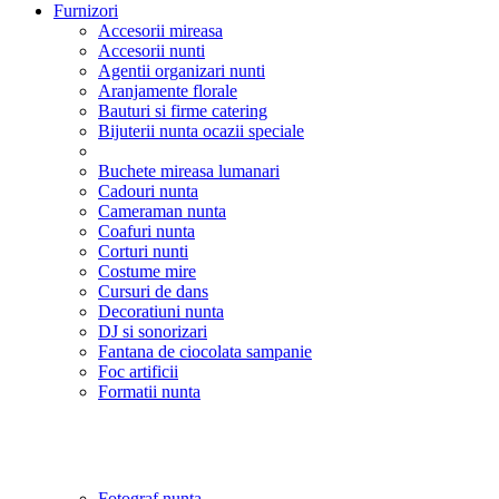
Furnizori
Accesorii mireasa
Accesorii nunti
Agentii organizari nunti
Aranjamente florale
Bauturi si firme catering
Bijuterii nunta ocazii speciale
Buchete mireasa lumanari
Cadouri nunta
Cameraman nunta
Coafuri nunta
Corturi nunti
Costume mire
Cursuri de dans
Decoratiuni nunta
DJ si sonorizari
Fantana de ciocolata sampanie
Foc artificii
Formatii nunta
Fotograf nunta