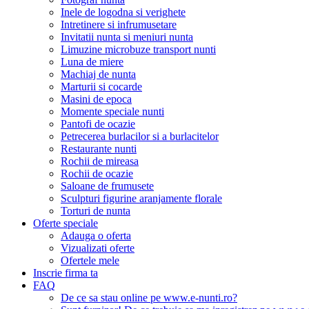
Inele de logodna si verighete
Intretinere si infrumusetare
Invitatii nunta si meniuri nunta
Limuzine microbuze transport nunti
Luna de miere
Machiaj de nunta
Marturii si cocarde
Masini de epoca
Momente speciale nunti
Pantofi de ocazie
Petrecerea burlacilor si a burlacitelor
Restaurante nunti
Rochii de mireasa
Rochii de ocazie
Saloane de frumusete
Sculpturi figurine aranjamente florale
Torturi de nunta
Oferte speciale
Adauga o oferta
Vizualizati oferte
Ofertele mele
Inscrie firma ta
FAQ
De ce sa stau online pe www.e-nunti.ro?