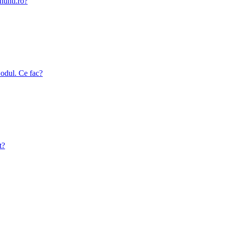
nunti.ro?
odul. Ce fac?
t?