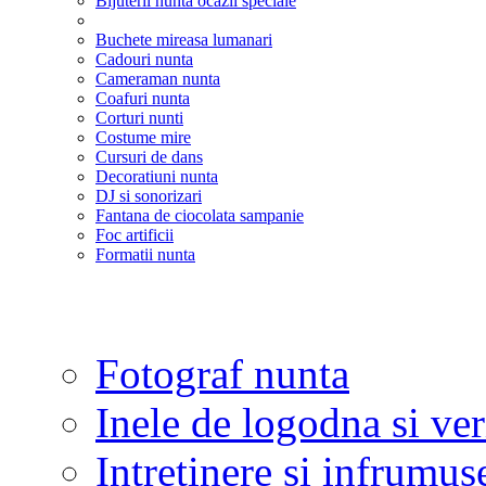
Bijuterii nunta ocazii speciale
Buchete mireasa lumanari
Cadouri nunta
Cameraman nunta
Coafuri nunta
Corturi nunti
Costume mire
Cursuri de dans
Decoratiuni nunta
DJ si sonorizari
Fantana de ciocolata sampanie
Foc artificii
Formatii nunta
Fotograf nunta
Inele de logodna si ve
Intretinere si infrumus