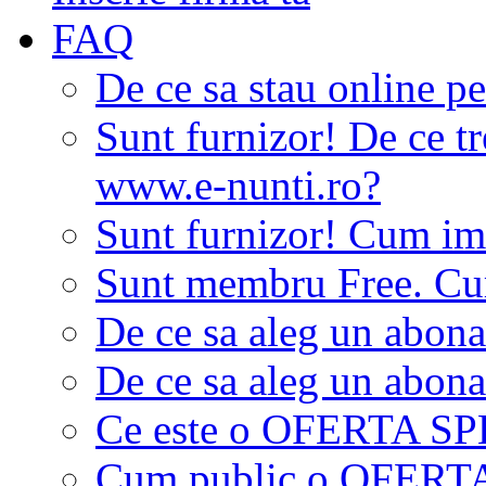
FAQ
De ce sa stau online p
Sunt furnizor! De ce tr
www.e-nunti.ro?
Sunt furnizor! Cum imi
Sunt membru Free. Cum
De ce sa aleg un abon
De ce sa aleg un abon
Ce este o OFERTA S
Cum public o OFER