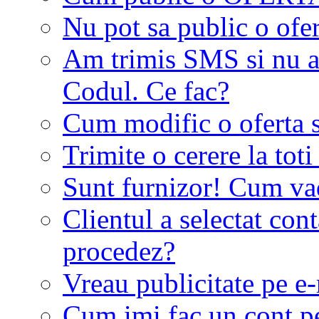
Nu pot sa public o ofer
Am trimis SMS si nu a
Codul. Ce fac?
Cum modific o oferta 
Trimite o cerere la tot
Sunt furnizor! Cum vad 
Clientul a selectat co
procedez?
Vreau publicitate pe e-
Cum imi fac un cont p