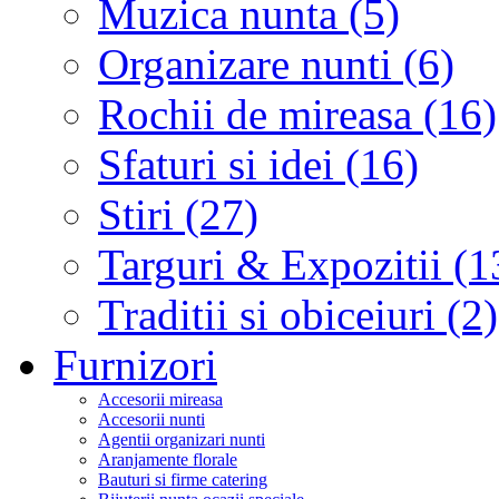
Muzica nunta (5)
Organizare nunti (6)
Rochii de mireasa (16)
Sfaturi si idei (16)
Stiri (27)
Targuri & Expozitii (1
Traditii si obiceiuri (2)
Furnizori
Accesorii mireasa
Accesorii nunti
Agentii organizari nunti
Aranjamente florale
Bauturi si firme catering