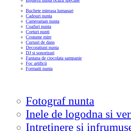
Bijuterii nunta ocazii speciale
Buchete mireasa lumanari
Cadouri nunta
Cameraman nunta
Coafuri nunta
Corturi nunti
Costume mire
Cursuri de dans
Decoratiuni nunta
DJ si sonorizari
Fantana de ciocolata sampanie
Foc artificii
Formatii nunta
Fotograf nunta
Inele de logodna si ve
Intretinere si infrumus