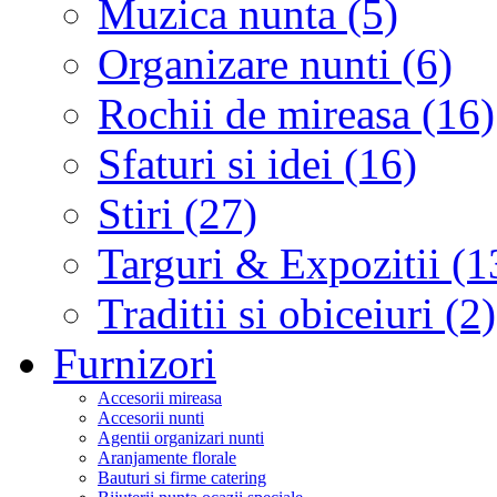
Muzica nunta (5)
Organizare nunti (6)
Rochii de mireasa (16)
Sfaturi si idei (16)
Stiri (27)
Targuri & Expozitii (1
Traditii si obiceiuri (2)
Furnizori
Accesorii mireasa
Accesorii nunti
Agentii organizari nunti
Aranjamente florale
Bauturi si firme catering