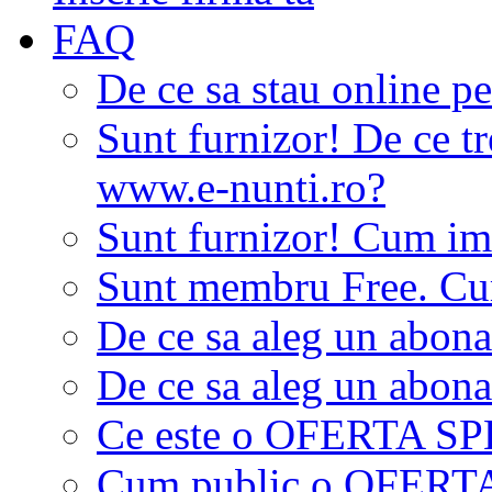
FAQ
De ce sa stau online p
Sunt furnizor! De ce tr
www.e-nunti.ro?
Sunt furnizor! Cum imi
Sunt membru Free. Cum
De ce sa aleg un abon
De ce sa aleg un abon
Ce este o OFERTA S
Cum public o OFER