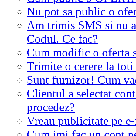
Nu pot sa public o ofer
Am trimis SMS si nu a
Codul. Ce fac?
Cum modific o oferta 
Trimite o cerere la tot
Sunt furnizor! Cum vad 
Clientul a selectat co
procedez?
Vreau publicitate pe e-
Cum imi fac un cont p