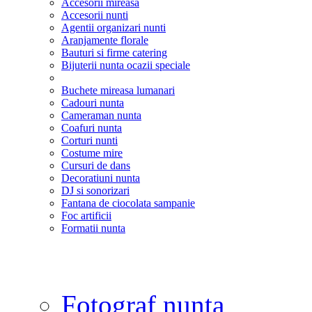
Accesorii mireasa
Accesorii nunti
Agentii organizari nunti
Aranjamente florale
Bauturi si firme catering
Bijuterii nunta ocazii speciale
Buchete mireasa lumanari
Cadouri nunta
Cameraman nunta
Coafuri nunta
Corturi nunti
Costume mire
Cursuri de dans
Decoratiuni nunta
DJ si sonorizari
Fantana de ciocolata sampanie
Foc artificii
Formatii nunta
Fotograf nunta