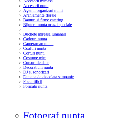
Accesorii mireasa
Accesorii nunti
Agentii organizari nunti
Aranjamente florale
Bauturi si firme catering
Bijuterii nunta ocazii speciale
Buchete mireasa lumanari
Cadouri nunta
Cameraman nunta
Coafuri nunta
Corturi nunti
Costume mire
Cursuri de dans
Decoratiuni nunta
DJ si sonorizari
Fantana de ciocolata sampanie
Foc artificii
Formatii nunta
Fotograf nunta