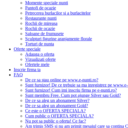
Momente speciale nunti
Pantofi de ocazie
Petrecerea burlacilor si a burlacitelor
Restaurante nunti
Rochii de mireasa
Rochii de ocazie
Saloane de frumusete
Sculpturi figurine aranjamente florale
Torturi de nunta
Oferte speciale
Adauga o oferta
Vizualizati oferte
Ofertele mele
Inscrie firma ta
FAQ
De ce sa stau online pe www.e-nunti.ro?
Sunt furnizor! De ce trebuie sa ma inregistrez pe www.e-
Sunt furnizor! Cum imi inscriu firma pe e-nunti.ro?
Sunt membru Free. Cum pot ajunge Silver sau Gold?
De ce sa aleg un abonament Silver?
De ce sa aleg un abonament Gold?
Ce este o OFERTA SPECIALA?
Cum public o OFERTA SPECIALA?
Nu pot sa public o oferta! Ce fac?
Am trimis SMS si nu am primit mesajul care sa contina C