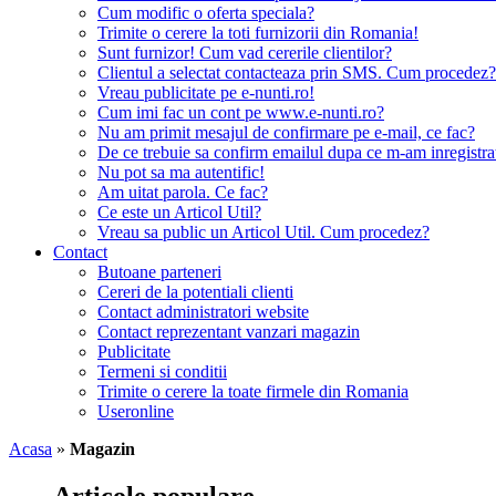
Cum modific o oferta speciala?
Trimite o cerere la toti furnizorii din Romania!
Sunt furnizor! Cum vad cererile clientilor?
Clientul a selectat contacteaza prin SMS. Cum procedez?
Vreau publicitate pe e-nunti.ro!
Cum imi fac un cont pe www.e-nunti.ro?
Nu am primit mesajul de confirmare pe e-mail, ce fac?
De ce trebuie sa confirm emailul dupa ce m-am inregistra
Nu pot sa ma autentific!
Am uitat parola. Ce fac?
Ce este un Articol Util?
Vreau sa public un Articol Util. Cum procedez?
Contact
Butoane parteneri
Cereri de la potentiali clienti
Contact administratori website
Contact reprezentant vanzari magazin
Publicitate
Termeni si conditii
Trimite o cerere la toate firmele din Romania
Useronline
Acasa
»
Magazin
Articole populare