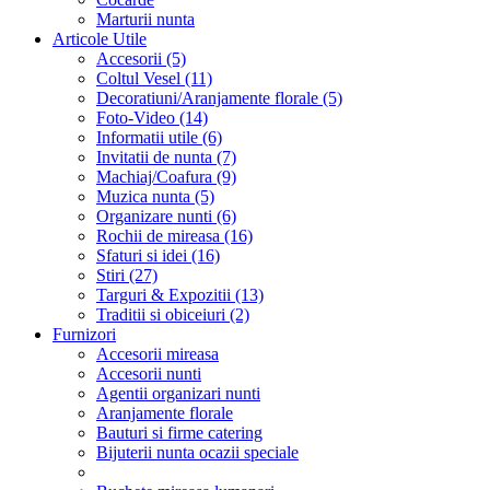
Marturii nunta
Articole Utile
Accesorii (5)
Coltul Vesel (11)
Decoratiuni/Aranjamente florale (5)
Foto-Video (14)
Informatii utile (6)
Invitatii de nunta (7)
Machiaj/Coafura (9)
Muzica nunta (5)
Organizare nunti (6)
Rochii de mireasa (16)
Sfaturi si idei (16)
Stiri (27)
Targuri & Expozitii (13)
Traditii si obiceiuri (2)
Furnizori
Accesorii mireasa
Accesorii nunti
Agentii organizari nunti
Aranjamente florale
Bauturi si firme catering
Bijuterii nunta ocazii speciale