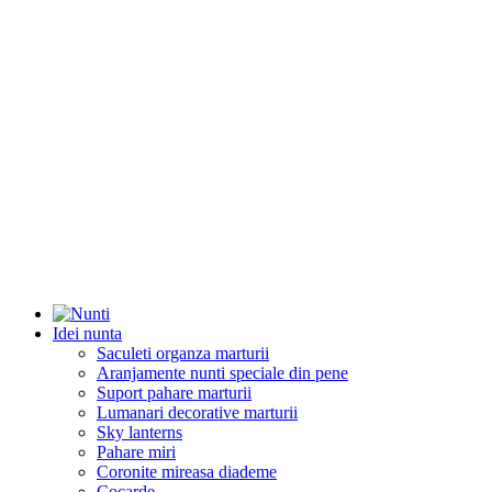
Idei nunta
Saculeti organza marturii
Aranjamente nunti speciale din pene
Suport pahare marturii
Lumanari decorative marturii
Sky lanterns
Pahare miri
Coronite mireasa diademe
Cocarde