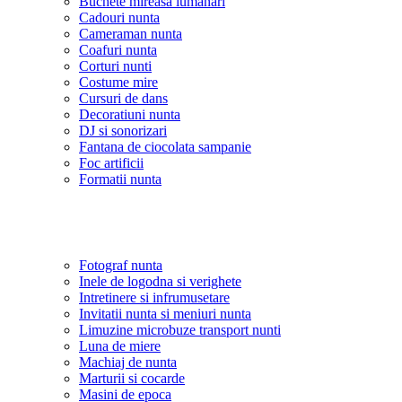
Buchete mireasa lumanari
Cadouri nunta
Cameraman nunta
Coafuri nunta
Corturi nunti
Costume mire
Cursuri de dans
Decoratiuni nunta
DJ si sonorizari
Fantana de ciocolata sampanie
Foc artificii
Formatii nunta
Fotograf nunta
Inele de logodna si verighete
Intretinere si infrumusetare
Invitatii nunta si meniuri nunta
Limuzine microbuze transport nunti
Luna de miere
Machiaj de nunta
Marturii si cocarde
Masini de epoca